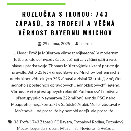
ROZLUČKA S IKONOU: 743
ZÁPASŮ, 33 TROFEJÍ A VĚČNÁ
VĚRNOST BAYERNU MNICHOV
29 dubna, 2025
Lourdes
1. Úvod: Proč je Müllerova věrnost výjimečná? V moderním
fotbale, kde se hvězdy často stěhují za vyššími gáži a větší
slávou, představuje Thomas Müller výjimku, která potvrzuje
pravidlo. Jeho 25 let v dresu Bayernu Mnichov, během nichž
odehrál neuvěřitelných 743 zápasů a získal 33 trofejí, z něj činí
jednoho z posledních opravdových „jednoklubových“ legend.
Věrnost v éře přestupových rekordů Zatímco svět obdivoval
přestupy jako Neymarova 222 milionů eur do PSG nebo
Mbappého megakontrakt v Saúdské Arábii, Müller zůstával v
Mnichově – ne proto, že by nemohl odejít, ale proto, že…
,
,
,
,
33 Trofejí
743 Zápasů
FC Bayern
Fotbalová Rodina
Fotbalový
,
,
,
,
Mozek
Legenda Srdcem
Miasanmia
Neviditelná Hvězda