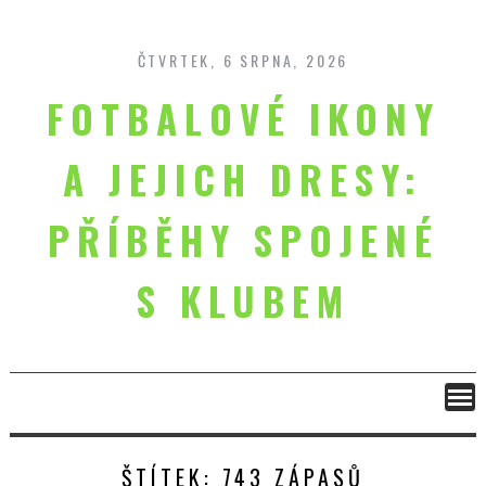
Skip
to
content
ČTVRTEK, 6 SRPNA, 2026
FOTBALOVÉ IKONY
A JEJICH DRESY:
PŘÍBĚHY SPOJENÉ
S KLUBEM
ŠTÍTEK:
743 ZÁPASŮ