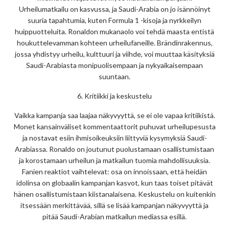
Urheilumatkailu on kasvussa, ja Saudi-Arabia on jo isännöinyt
suuria tapahtumia, kuten Formula 1 -kisoja ja nyrkkeilyn
huippuotteluita. Ronaldon mukanaolo voi tehdä maasta entistä
houkuttelevamman kohteen urheilufaneille. Brändinrakennus,
jossa yhdistyy urheilu, kulttuuri ja viihde, voi muuttaa käsityksiä
Saudi-Arabiasta monipuolisempaan ja nykyaikaisempaan
suuntaan.
6. Kritiikki ja keskustelu
Vaikka kampanja saa laajaa näkyvyyttä, se ei ole vapaa kritiikistä.
Monet kansainväliset kommentaattorit puhuvat urheilupesusta
ja nostavat esiin ihmisoikeuksiin liittyviä kysymyksiä Saudi-
Arabiassa. Ronaldo on joutunut puolustamaan osallistumistaan
ja korostamaan urheilun ja matkailun tuomia mahdollisuuksia.
Fanien reaktiot vaihtelevat: osa on innoissaan, että heidän
idolinsa on globaalin kampanjan kasvot, kun taas toiset pitävät
hänen osallistumistaan kiistanalaisena. Keskustelu on kuitenkin
itsessään merkittävää, sillä se lisää kampanjan näkyvyyttä ja
pitää Saudi-Arabian matkailun mediassa esillä.