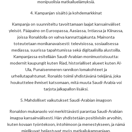
monipuolisia matkailuelämyksiä.
4. Kampanjan sisältö ja kohdemarkkinat
Kampanja on suunniteltu tavoittamaan laajat kansainväliset
yleisöt. Pääpaino on Euroopassa, Aasiassa, Intiassa ja Kiinassa,
joissa Ronaldolla on vahva kannattajakunta. Mainonta
toteutetaan monikanavaisesti: televisiossa, sosiaalisessa
mediassa, suurissa tapahtumissa sekä digitaalisilla alustoilla.
Kampanjassa esitellään Saudi-Arabian monimuotoisuutta:
modernit kaupungit kuten Riad, historialliset alueet kuten Al-
Ula, Punaisenmeren rannikon lomakohteet ja
urheilutapahtumat. Ronaldo toimii yhdistävänä tekijänä, joka
houkuttelee ihmiset katsomaan, mitä muuta Saudi-Arabia voi
tarjota jalkapallon lisäksi.
5. Mahdolliset vaikutukset Saudi-Arabian imagoon
Ronaldon mukanaolo voi merkittävästi parantaa Saudi-Arabian
imagoa kansainvälisesti. Hän yhdistetään positiivisiin arvoihin,
kuten kovaan työntekoon, intohimoon ja menestykseen, ja nämä
mielikuvat heijastuvat myös matkailukampanjaan.