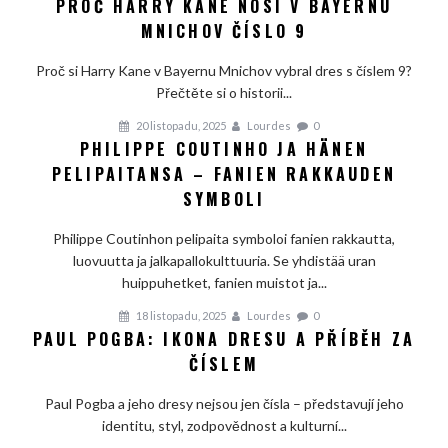
PROČ HARRY KANE NOSÍ V BAYERNU
MNICHOV ČÍSLO 9
Proč si Harry Kane v Bayernu Mnichov vybral dres s číslem 9?
Přečtěte si o historii...
20 listopadu, 2025
Lourdes
0
PHILIPPE COUTINHO JA HÄNEN
PELIPAITANSA – FANIEN RAKKAUDEN
SYMBOLI
Philippe Coutinhon pelipaita symboloi fanien rakkautta,
luovuutta ja jalkapallokulttuuria. Se yhdistää uran
huippuhetket, fanien muistot ja...
18 listopadu, 2025
Lourdes
0
PAUL POGBA: IKONA DRESU A PŘÍBĚH ZA
ČÍSLEM
Paul Pogba a jeho dresy nejsou jen čísla – představují jeho
identitu, styl, zodpovědnost a kulturní...