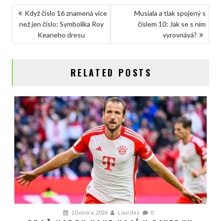
NAVIGACE
Když číslo 16 znamená více
Musiala a tlak spojený s
než jen číslo: Symbolika Roy
číslem 10: Jak se s ním
PRO
Keaneho dresu
vyrovnává?
PŘÍSPĚVEK
RELATED POSTS
10 února, 2026
Lourdes
0