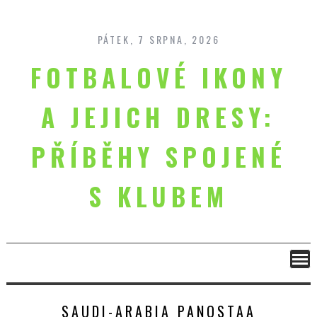
Skip
to
content
PÁTEK, 7 SRPNA, 2026
FOTBALOVÉ IKONY
A JEJICH DRESY:
PŘÍBĚHY SPOJENÉ
S KLUBEM
SAUDI-ARABIA PANOSTAA