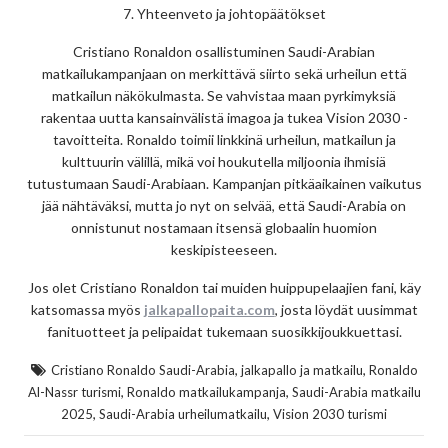
7. Yhteenveto ja johtopäätökset
Cristiano Ronaldon osallistuminen Saudi-Arabian
matkailukampanjaan on merkittävä siirto sekä urheilun että
matkailun näkökulmasta. Se vahvistaa maan pyrkimyksiä
rakentaa uutta kansainvälistä imagoa ja tukea Vision 2030 -
tavoitteita. Ronaldo toimii linkkinä urheilun, matkailun ja
kulttuurin välillä, mikä voi houkutella miljoonia ihmisiä
tutustumaan Saudi-Arabiaan. Kampanjan pitkäaikainen vaikutus
jää nähtäväksi, mutta jo nyt on selvää, että Saudi-Arabia on
onnistunut nostamaan itsensä globaalin huomion
keskipisteeseen.
Jos olet Cristiano Ronaldon tai muiden huippupelaajien fani, käy
katsomassa myös
jalkapallopaita.com
, josta löydät uusimmat
fanituotteet ja pelipaidat tukemaan suosikkijoukkuettasi.
,
,
Cristiano Ronaldo Saudi-Arabia
jalkapallo ja matkailu
Ronaldo
,
,
Al-Nassr turismi
Ronaldo matkailukampanja
Saudi-Arabia matkailu
,
,
2025
Saudi-Arabia urheilumatkailu
Vision 2030 turismi