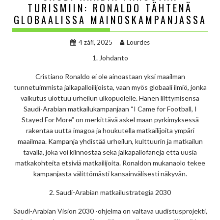
TURISMIIN: RONALDO TÄHTENÄ
GLOBAALISSA MAINOSKAMPANJASSA
4 září, 2025
Lourdes
1. Johdanto
Cristiano Ronaldo ei ole ainoastaan yksi maailman
tunnetuimmista jalkapalloilijoista, vaan myös globaali ilmiö, jonka
vaikutus ulottuu urheilun ulkopuolelle. Hänen liittymisensä
Saudi-Arabian matkailukampanjaan “I Came for Football, I
Stayed For More” on merkittävä askel maan pyrkimyksessä
rakentaa uutta imagoa ja houkutella matkailijoita ympäri
maailmaa. Kampanja yhdistää urheilun, kulttuurin ja matkailun
tavalla, joka voi kiinnostaa sekä jalkapallofaneja että uusia
matkakohteita etsiviä matkailijoita. Ronaldon mukanaolo tekee
kampanjasta välittömästi kansainvälisesti näkyvän.
2. Saudi-Arabian matkailustrategia 2030
Saudi-Arabian Vision 2030 -ohjelma on valtava uudistusprojekti,