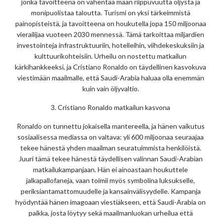
jonka tavoitteena on vähentää maan riippuvuutta öljystä ja
monipuolistaa taloutta. Turismi on yksi tärkeimmistä
painopisteistä, ja tavoitteena on houkutella jopa 150 miljoonaa
vierailijaa vuoteen 2030 mennessä. Tämä tarkoittaa miljardien
investointeja infrastruktuuriin, hotelleihin, viihdekeskuksiin ja
kulttuurikohteisiin. Urheilu on nostettu matkailun
kärkihankkeeksi, ja Cristiano Ronaldo on täydellinen kasvokuva
viestimään maailmalle, että Saudi-Arabia haluaa olla enemmän
kuin vain öljyvaltio.
3. Cristiano Ronaldo matkailun kasvona
Ronaldo on tunnettu jokaisella mantereella, ja hänen vaikutus
sosiaalisessa mediassa on valtava: yli 600 miljoonaa seuraajaa
tekee hänestä yhden maailman seuratuimmista henkilöistä.
Juuri tämä tekee hänestä täydellisen valinnan Saudi-Arabian
matkailukampanjaan. Hän ei ainoastaan houkuttele
jalkapallofaneja, vaan toimii myös symbolina luksukselle,
periksiantamattomuudelle ja kansainvälisyydelle. Kampanja
hyödyntää hänen imagoaan viestiäkseen, että Saudi-Arabia on
paikka, josta löytyy sekä maailmanluokan urheilua että