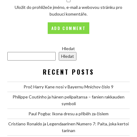
Uložit do prohlížeče jméno, e-mail a webovou stránku pro
budoucí komentáře.
Hledat
Hledat
RECENT POSTS
Proč Harry Kane nosí v Bayernu Mnichov číslo 9
Philippe Coutinho ja hänen pelipaitansa – fanien rakkauden
symboli
Paul Pogba: Ikona dresu a příběh za číslem
Cristiano Ronaldo ja Legendaarinen Numero 7: Paita, joka kertoi
tarinan