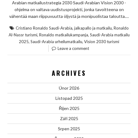
Arabian matkailustrategia 2030 Saudi-Arabian Vision 2030 -
ohjelma on valtava uudistusprojekti, jonka tavoitteena on
vähentää maan riippuvuutta öljystä ja monipuolistaa taloutta.…
,
,
Cristiano Ronaldo Saudi-Arabia
jalkapallo ja matkailu
Ronaldo
,
,
Al-Nassr turismi
Ronaldo matkailukampanja
Saudi-Arabia matkailu
,
,
2025
Saudi-Arabia urheilumatkailu
Vision 2030 turismi
Leave a comment
ARCHIVES
Únor 2026
Listopad 2025
Říjen 2025
Září 2025
Srpen 2025