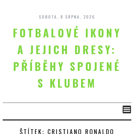
Skip
to
content
SOBOTA, 8 SRPNA, 2026
FOTBALOVÉ IKONY
A JEJICH DRESY:
PŘÍBĚHY SPOJENÉ
S KLUBEM
ŠTÍTEK:
CRISTIANO RONALDO