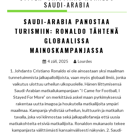
SAUDI-ARABIA
SAUDI-ARABIA PANOSTAA
TURISMIIN: RONALDO TÄHTENÄ
GLOBAALISSA
MAINOSKAMPANJASSA
4 září, 2025
Lourdes
1. Johdanto Cristiano Ronaldo ei ole ainoastaan yksi maailman
tunnetuimmista jalkapalloilijoista, vaan myös globaali ilmiö, jonka
vaikutus ulottuu urheilun ulkopuolelle. Hänen liittymisensä
Saudi-Arabian matkailukampanjaan “I Came for Football, I
Stayed For More” on merkittävä askel maan pyrkimyksessä
rakentaa uutta imagoa ja houkutella matkailijoita ympäri
maailmaa. Kampanja yhdistää urheilun, kulttuurin ja matkailun
tavalla, joka voi kiinnostaa sekä jalkapallofaneja että uusia
matkakohteita etsiviä matkailijoita. Ronaldon mukanaolo tekee
kampanjasta välittömästi kansainvälisesti näkyvän. 2. Saudi-