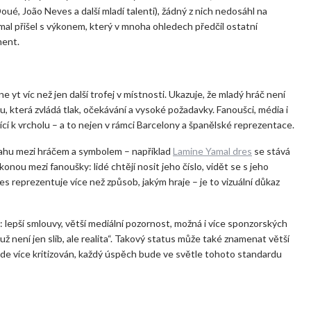
Doué, João Neves a další mladí talenti), žádný z nich nedosáhl na
amal přišel s výkonem, který v mnoha ohledech předčil ostatní
ment.
yt víc než jen další trofej v místnosti. Ukazuje, že mladý hráč není
 která zvládá tlak, očekávání a vysoké požadavky. Fanoušci, média i
jící k vrcholu – a to nejen v rámci Barcelony a španělské reprezentace.
ahu mezi hráčem a symbolem – například
Lamine Yamal dres
se stává
nou mezi fanoušky: lidé chtějí nosit jeho číslo, vidět se s jeho
es reprezentuje více než způsob, jakým hraje – je to vizuální důkaz
: lepší smlouvy, větší mediální pozornost, možná i více sponzorských
ž není jen slib, ale realita“. Takový status může také znamenat větší
de více kritizován, každý úspěch bude ve světle tohoto standardu