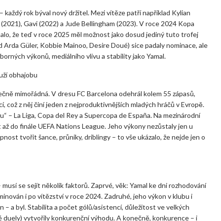
každý rok býval nový držitel. Mezi vítěze patří například Kylian
i (2021), Gavi (2022) a Jude Bellingham (2023). V roce 2024 Kopa
alo, že teď v roce 2025 měl možnost jako dosud jediný tuto trofej
ad Arda Güler, Kobbie Mainoo, Desire Doué) sice padaly nominace, ale
rných výkonů, mediálního vlivu a stability jako Yamal.
uží obhajobu
ečně mimořádná. V dresu FC Barcelona odehrál kolem 55 zápasů,
, což z něj činí jeden z nejproduktivnějších mladých hráčů v Evropě.
ku“ – La Liga, Copa del Rey a Supercopa de España. Na mezinárodní
 až do finále UEFA Nations League. Jeho výkony nezůstaly jen u
opnost tvořit šance, průniky, driblingy – to vše ukázalo, že nejde jen o
 musí se sejít několik faktorů. Zaprvé, věk: Yamal ke dni rozhodování
minován i po vítězství v roce 2024. Zadruhé, jeho výkon v klubu i
 a byl. Stabilita a počet gólů/asistencí, důležitost ve velkých
vé duely) vytvořily konkurenční výhodu. A konečně, konkurence – i