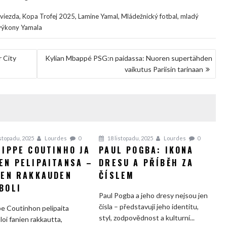
,
,
,
,
Hviezda
Kopa Trofej 2025
Lamine Yamal
Mládežnický fotbal
mladý
výkony Yamala
 City
Kylian Mbappé PSG:n paidassa: Nuoren supertähden
vaikutus Pariisin tarinaan
istopadu, 2025
Lourdes
0
18 listopadu, 2025
Lourdes
0
LIPPE COUTINHO JA
PAUL POGBA: IKONA
EN PELIPAITANSA –
DRESU A PŘÍBĚH ZA
IEN RAKKAUDEN
ČÍSLEM
BOLI
Paul Pogba a jeho dresy nejsou jen
čísla – představují jeho identitu,
pe Coutinhon pelipaita
styl, zodpovědnost a kulturní...
oi fanien rakkautta,