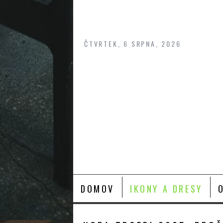
Skip
to
content
ČTVRTEK, 6 SRPNA, 2026
DOMOV
IKONY A DRESY