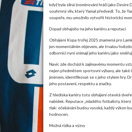
když byla silná (nominováni hráči jako Desire 
souhrnný vliv, který Yamal předvedl. To, že Y
soupeře, mu umožnilo vytvořit historický mo
Dopad obhajoby na jeho kariéru a reputaci
Obhájení Kopa trofej 2025 znamená pro Lamine 
jen momentálním objevem, ale trvalou hvězdou,
odborníci nyní vnímají jeho kariéru jako směřu
Navíc zde dochází k zajímavému momentu vzt
nejen předmětem sportovní výbavy, ale také iko
jménem, identifikovat se s jeho stylem hry. Dr
jeho postavení, respektu a značky.
Z hlediska kariéry toto obhájení otevírá dveře
nabídek. Reputace „mladého fotbalisty, který u
tlak: očekávání budou vysoká, každý výkon bu
hodnocen.
Možná rizika a výzvy