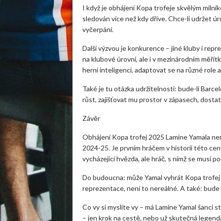
I když je obhájení Kopa trofeje skvělým milník
sledován více než kdy dříve. Chce-li udržet ú
vyčerpání.
Další výzvou je konkurence – jiné kluby i rep
na klubové úrovni, ale i v mezinárodním měřítku
herní inteligenci, adaptovat se na různé role a
Také je tu otázka udržitelnosti: bude-li Bar
růst, zajišťovat mu prostor v zápasech, dosta
Závěr
Obhájení Kopa trofej 2025 Lamine Yamala nen
2024-25. Je prvním hráčem v historii této ceny,
vycházející hvězda, ale hráč, s nímž se musí po
Do budoucna: může Yamal vyhrát Kopa trofej i
reprezentace, není to nereálné. A také: bude t
Co vy si myslíte vy – má Lamine Yamal šanci s
– jen krok na cestě, nebo už skutečná legen