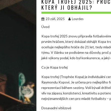
KOPA TROFEJ 2025: PROČ
KTERÝ JI OBHÁJIL?
23 září, 2025
Lourdes
Úvod
Kopa trofej 2025 znovu připravila fotbalovém
prvním hráčem, který dokázal obhájit Kopa tro
oceňuje nejlepšího hráče do 21 let, tedy mlad
týmu. V článku se podíváme na důvody, proč p
jaké výkony podal, kdo byl konkurence, a jaký
Co je Kopa trofej
Kopa trofej (Trophée Kopa) je individuální c
Raymondu Kopovi. Je určena pro nejlepšího fo
reprezentaci během sezóny. Volí bývalí držitelé
vliv na zápasy, konzistenci, kreativitu a pote
nejvýznamnějších cen pro mladé fotbalisty – 
Dosavadní vítězové