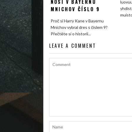
NOSÍ V BAYERNU
luovuu
MNICHOV ČÍSLO 9
yhdist
muistot
Proč si Harry Kane v Bayernu
Mnichov vybral dres s číslem 9?
Přečtěte si o historii...
LEAVE A COMMENT