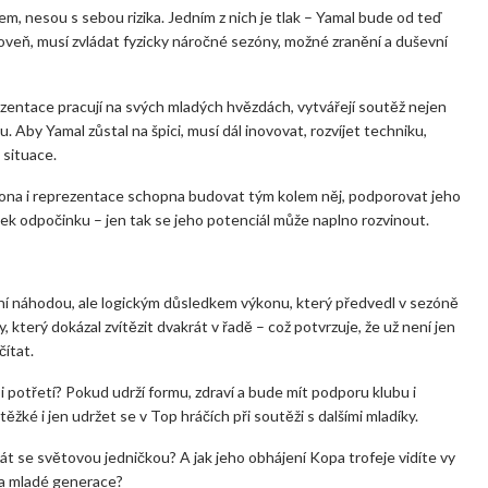
em, nesou s sebou rizika. Jedním z nich je tlak – Yamal bude od teď
roveň, musí zvládat fyzicky náročné sezóny, možné zranění a duševní
rezentace pracují na svých mladých hvězdách, vytvářejí soutěž nejen
. Aby Yamal zůstal na špici, musí dál inovovat, rozvíjet techniku,
 situace.
celona i reprezentace schopna budovat tým kolem něj, podporovat jeho
tek odpočinku – jen tak se jeho potenciál může naplno rozvinout.
í náhodou, ale logickým důsledkem výkonu, který předvedl v sezóně
 který dokázal zvítězit dvakrát v řadě – což potvrzuje, že už není jen
čítat.
 potřetí? Pokud udrží formu, zdraví a bude mít podporu klubu i
ěžké i jen udržet se v Top hráčích při soutěži s dalšími mladíky.
tát se světovou jedničkou? A jak jeho obhájení Kopa trofeje vidíte vy
da mladé generace?