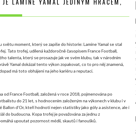
 JE LAMINE YAMAL JEDINÝM HRÁČEM,
u světu moment, který se zapíše do historie: Lamine Yamal se stal
fej. Tato trofej, udílená každoročně časopisem France Football,
ého talenta, který se prosazuje jak ve svém klubu, tak v národním
rávě Yamal dokázal tento výkon zopakovat, co to pro něj znamená,
 dopad má toto obhájení na jeho kariéru a reputaci.
ena od France Football, založená v roce 2018, pojmenována po
tbalistu do 21 let, s hodnocením založeným na výkonech v klubu i v
 Ballon d’Or, kteří hodnotí nejen statistiky jako góly a asistence, ale i
nciál do budoucna. Kopa trofej je považována za jednu z
pomáhá upoutat pozornost médií, skautů i fanoušků.