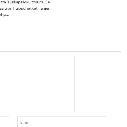
tta ja jalkapallokulttuuria. Se
ää uran huippuhetket, fanien
 ja...