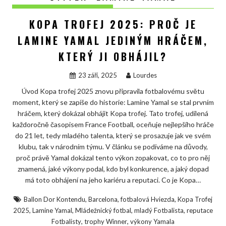
KOPA TROFEJ 2025: PROČ JE
LAMINE YAMAL JEDINÝM HRÁČEM,
KTERÝ JI OBHÁJIL?
23 září, 2025
Lourdes
Úvod Kopa trofej 2025 znovu připravila fotbalovému světu
moment, který se zapíše do historie: Lamine Yamal se stal prvním
hráčem, který dokázal obhájit Kopa trofej. Tato trofej, udílená
každoročně časopisem France Football, oceňuje nejlepšího hráče
do 21 let, tedy mladého talenta, který se prosazuje jak ve svém
klubu, tak v národním týmu. V článku se podíváme na důvody,
proč právě Yamal dokázal tento výkon zopakovat, co to pro něj
znamená, jaké výkony podal, kdo byl konkurence, a jaký dopad
má toto obhájení na jeho kariéru a reputaci. Co je Kopa…
,
,
,
Ballon Dor Kontendu
Barcelona
fotbalová Hviezda
Kopa Trofej
,
,
,
,
2025
Lamine Yamal
Mládežnický fotbal
mladý Fotbalista
reputace
,
,
Fotbalisty
trophy Winner
výkony Yamala