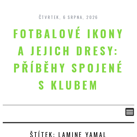
Skip
to
content
ČTVRTEK, 6 SRPNA, 2026
FOTBALOVÉ IKONY
A JEJICH DRESY:
PŘÍBĚHY SPOJENÉ
S KLUBEM
ŠTÍTEK:
LAMINE YAMAL