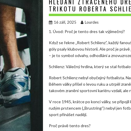
HLEDÁNÍ ZTRACENÉHO DR
TRIKOTU ROBERTA SCHLI
16 září, 2025
Lourdes
1. Úvod: Proč je tento dres tak výjimečný?
Když se řekne „Robert Schlienz“, každý fanou
góly psaly klubovou historii. Ale proč je práv
– je to symbol odvahy, odhodlání a znovuzro
Schlienz: Válečný hrdina, který se stal fotba
Robert Schlienz nebyl obyčejný fotbalista. N
Během války přišel o levou ruku a utrpěl zraně
takovém zranění sportovní kariéru vzdali, ale 
V roce 1945, krátce po konci války, se připoji
rudým prstencem („Brustring“) nebyl jen fotb
sport přinášet naději.
Proč právě tento dres?