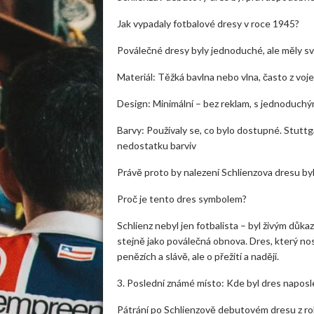
Jak vypadaly fotbalové dresy v roce 1945?
Poválečné dresy byly jednoduché, ale měly sv
Materiál: Těžká bavlna nebo vlna, často z vo
Design: Minimální – bez reklam, s jednoduchý
Barvy: Používaly se, co bylo dostupné. Stuttga
nedostatku barviv
Právě proto by nalezení Schlienzova dresu byl
Proč je tento dres symbolem?
Schlienz nebyl jen fotbalista – byl živým důk
stejně jako poválečná obnova. Dres, který nosil
penězích a slávě, ale o přežití a naději.
3. Poslední známé místo: Kde byl dres naposl
Pátrání po Schlienzově debutovém dresu z ro