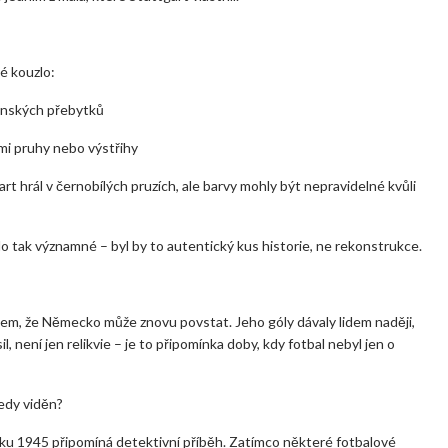
é kouzlo:
jenských přebytků
mi pruhy nebo výstřihy
rt hrál v černobílých pruzích, ale barvy mohly být nepravidelné kvůli
o tak významné – byl by to autentický kus historie, ne rekonstrukce.
azem, že Německo může znovu povstat. Jeho góly dávaly lidem naději,
, není jen relikvie – je to připomínka doby, kdy fotbal nebyl jen o
edy viděn?
ku 1945 připomíná detektivní příběh. Zatímco některé fotbalové