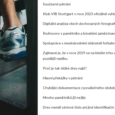
Současné pátrání
Klub VfB Stuttgart v roce 2023 oficiálně vyhlás
Digitální analýza všech dochovaných fotografi
Rozhovory s pamětníky a bývalými zaměstnan
Spolupráce s mezinárodními sběrateli fotbalo
Zajímavé je, že v roce 2019 se na bleším trhu v
pozdější repliku.
Proč je tak těžké dres najít?
Hlavní překážky v pátrání:
Chybějící dokumentace z poválečného obdob
Mnoho pamětníků již nežije
Dres neměl sériové číslo ani jiné identifikační