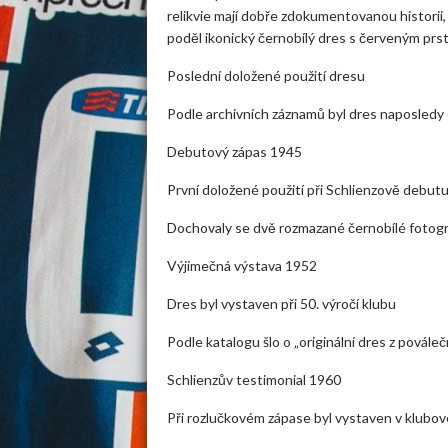
relikvie mají dobře zdokumentovanou histori
poděl ikonický černobílý dres s červeným prs
Poslední doložené použití dresu
Podle archivních záznamů byl dres naposledy 
Debutový zápas 1945
První doložené použití při Schlienzově debut
Dochovaly se dvě rozmazané černobílé fotogr
Výjimečná výstava 1952
Dres byl vystaven při 50. výročí klubu
Podle katalogu šlo o „originální dres z povále
Schlienzův testimonial 1960
Při rozlučkovém zápase byl vystaven v klub