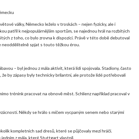
Německu
ětové války, Německo leželo v troskách – nejen fyzicky, ale i
lkou patřil k nejpopulárnějším sportům, se najednou hrál na rozbitých
šitých z toho, co bylo zrovna k dispozici. Právě v této době debutoval
e neoddělitelně spjat s touto těžkou érou.
bavou – byl jednou z mála aktivit, která lidi spojovala. Stadiony, často
že by zápasy byly technicky brilantní, ale protože lidé potřebovali
mimo trénink pracovat na obnově měst. Schlienz například pracoval v
o vzácností. Někdy se hrálo s míčem vycpaným senem nebo starými
olik kompletních sad dresů, které se půjčovaly mezi hráči.
edním z mála, které Stuttgart vlastnil.