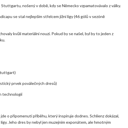
es Stuttgartu, nošený v době, kdy se Německo vzpamatovávalo z války.
capu se stal nejlepším střelcem jižní ligy (46 gólů v sezóně
valy kvůli materiální nouzi. Pokud by se našel, byl by to jeden z
ku.
Stuttgart)
stický prvek poválečných dresů)
h technologií
jde o připomenutí příběhu, který inspiruje dodnes. Schlienz dokázal,
em ligy. Jeho dres by nebyl jen muzejním exponátem, ale hmotným