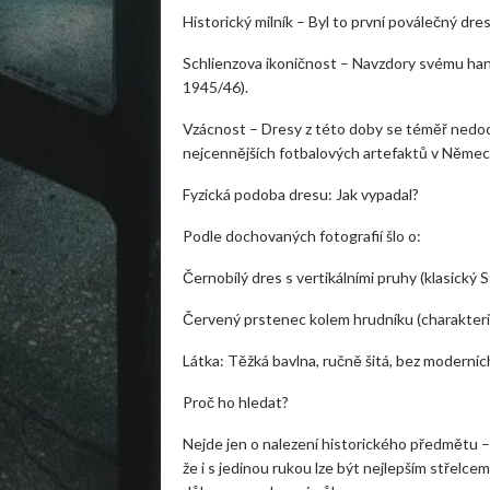
Historický milník – Byl to první poválečný dr
Schlienzova ikoničnost – Navzdory svému handi
1945/46).
Vzácnost – Dresy z této doby se téměř nedocho
nejcennějších fotbalových artefaktů v Němec
Fyzická podoba dresu: Jak vypadal?
Podle dochovaných fotografií šlo o:
Černobílý dres s vertikálními pruhy (klasický 
Červený prstenec kolem hrudníku (charakteri
Látka: Těžká bavlna, ručně šitá, bez moderníc
Proč ho hledat?
Nejde jen o nalezení historického předmětu – 
že i s jedinou rukou lze být nejlepším střelc