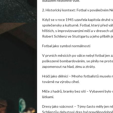
důkazem nezlomné vůle.
2. Historický kontext: Fotbal v poválečném 
Když se v roce 1945 uzavřela kapitola druhé sv
společensky a kulturně. Fotbal, který před vá
hřištích, s improvizovanými míči a v dresech u
Robert Schlienz ve Stuttgartu a jeho příběh j
Fotbal jako symbol normálnosti
V prvních měsících po válce nebyl fotbal jen zá
poškozené bombardováním, se plnily ne proto, 
zapomenout na hlad, zimu a ztráty.
Hráči jako dělníci – Mnoho fotbalistů muselo 
továrně na výrobu cihel.
Míče z hadrů, branky bez sítí – Vybavení byl
látkami.
Dresy jako vzácnost – Týmy často měly jen něk
Schlienzův debutový dres byl pravděpodobně j