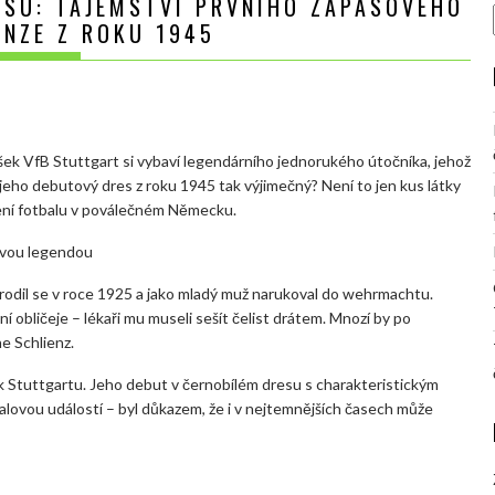
ESU: TAJEMSTVÍ PRVNÍHO ZÁPASOVÉHO
ENZE Z ROKU 1945
šek VfB Stuttgart si vybaví legendárního jednorukého útočníka, jehož
ě jeho debutový dres z roku 1945 tak výjimečný? Není to jen kus látky
zení fotbalu v poválečném Německu.
lovou legendou
arodil se v roce 1925 a jako mladý muž narukoval do wehrmachtu.
ní obličeje – lékaři mu museli sešít čelist drátem. Mnozí by po
ne Schlienz.
l k Stuttgartu. Jeho debut v černobílém dresu s charakteristickým
alovou událostí – byl důkazem, že i v nejtemnějších časech může