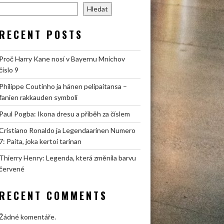
Hledat
RECENT POSTS
Proč Harry Kane nosí v Bayernu Mnichov
číslo 9
Philippe Coutinho ja hänen pelipaitansa –
fanien rakkauden symboli
Paul Pogba: Ikona dresu a příběh za číslem
Cristiano Ronaldo ja Legendaarinen Numero
7: Paita, joka kertoi tarinan
Thierry Henry: Legenda, která změnila barvu
červené
RECENT COMMENTS
Žádné komentáře.