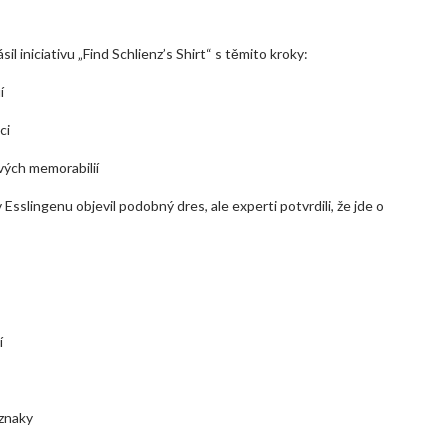
il iniciativu „Find Schlienz’s Shirt“ s těmito kroky:
í
ci
vých memorabilií
 Esslingenu objevil podobný dres, ale experti potvrdili, že jde o
í
 znaky