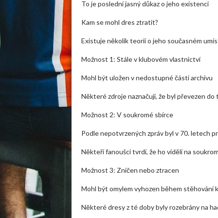
To je poslední jasný důkaz o jeho existenci
Kam se mohl dres ztratit?
Existuje několik teorií o jeho současném umís
Možnost 1: Stále v klubovém vlastnictví
Mohl být uložen v nedostupné části archivu
Některé zdroje naznačují, že byl převezen d
Možnost 2: V soukromé sbírce
Podle nepotvrzených zpráv byl v 70. letech 
Někteří fanoušci tvrdí, že ho viděli na soukr
Možnost 3: Zničen nebo ztracen
Mohl být omylem vyhozen během stěhování k
Některé dresy z té doby byly rozebrány na had