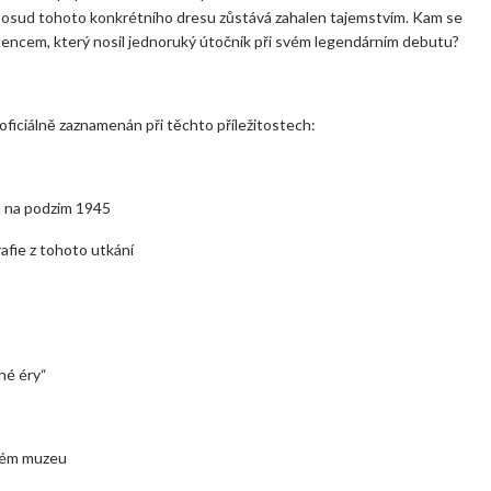
i, osud tohoto konkrétního dresu zůstává zahalen tajemstvím. Kam se
tencem, který nosil jednoruký útočník při svém legendárním debutu?
oficiálně zaznamenán při těchto příležitostech:
u na podzim 1945
afie z tohoto utkání
čné éry“
ovém muzeu