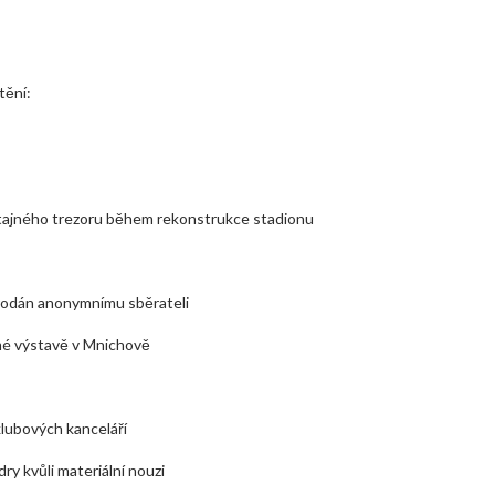
tění:
o tajného trezoru během rekonstrukce stadionu
prodán anonymnímu sběrateli
omé výstavě v Mnichově
lubových kanceláří
ry kvůli materiální nouzi