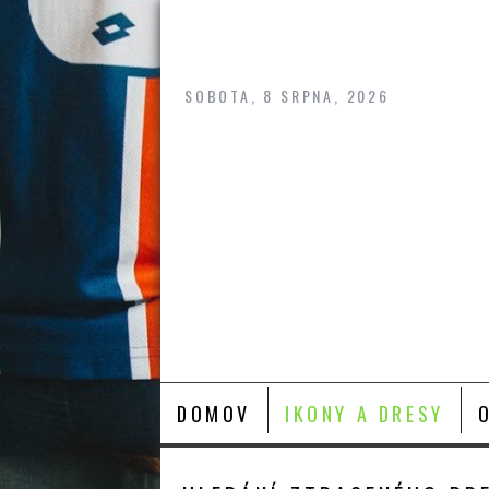
Skip
to
content
SOBOTA, 8 SRPNA, 2026
DOMOV
IKONY A DRESY