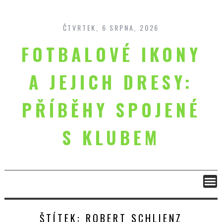
Skip
to
content
ČTVRTEK, 6 SRPNA, 2026
FOTBALOVÉ IKONY
A JEJICH DRESY:
PŘÍBĚHY SPOJENÉ
S KLUBEM
ŠTÍTEK:
ROBERT SCHLIENZ