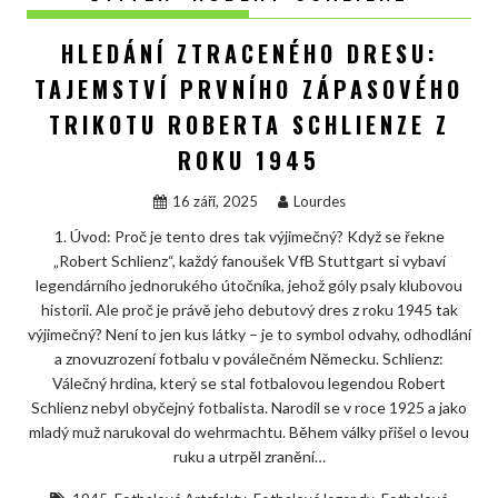
HLEDÁNÍ ZTRACENÉHO DRESU:
TAJEMSTVÍ PRVNÍHO ZÁPASOVÉHO
TRIKOTU ROBERTA SCHLIENZE Z
ROKU 1945
16 září, 2025
Lourdes
1. Úvod: Proč je tento dres tak výjimečný? Když se řekne
„Robert Schlienz“, každý fanoušek VfB Stuttgart si vybaví
legendárního jednorukého útočníka, jehož góly psaly klubovou
historii. Ale proč je právě jeho debutový dres z roku 1945 tak
výjimečný? Není to jen kus látky – je to symbol odvahy, odhodlání
a znovuzrození fotbalu v poválečném Německu. Schlienz:
Válečný hrdina, který se stal fotbalovou legendou Robert
Schlienz nebyl obyčejný fotbalista. Narodil se v roce 1925 a jako
mladý muž narukoval do wehrmachtu. Během války přišel o levou
ruku a utrpěl zranění…