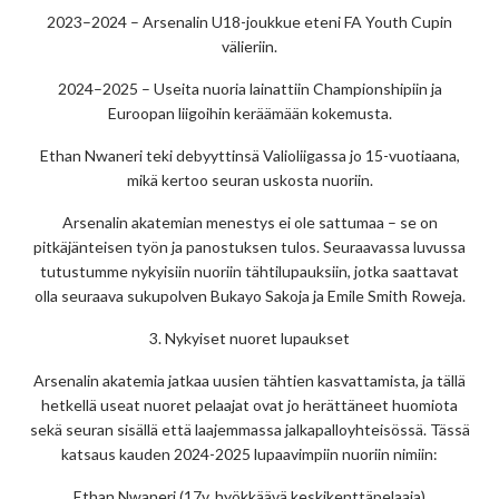
2023–2024 – Arsenalin U18-joukkue eteni FA Youth Cupin
välieriin.
2024–2025 – Useita nuoria lainattiin Championshipiin ja
Euroopan liigoihin keräämään kokemusta.
Ethan Nwaneri teki debyyttinsä Valioliigassa jo 15-vuotiaana,
mikä kertoo seuran uskosta nuoriin.
Arsenalin akatemian menestys ei ole sattumaa – se on
pitkäjänteisen työn ja panostuksen tulos. Seuraavassa luvussa
tutustumme nykyisiin nuoriin tähtilupauksiin, jotka saattavat
olla seuraava sukupolven Bukayo Sakoja ja Emile Smith Roweja.
3. Nykyiset nuoret lupaukset
Arsenalin akatemia jatkaa uusien tähtien kasvattamista, ja tällä
hetkellä useat nuoret pelaajat ovat jo herättäneet huomiota
sekä seuran sisällä että laajemmassa jalkapalloyhteisössä. Tässä
katsaus kauden 2024-2025 lupaavimpiin nuoriin nimiin:
Ethan Nwaneri (17v, hyökkäävä keskikenttäpelaaja)