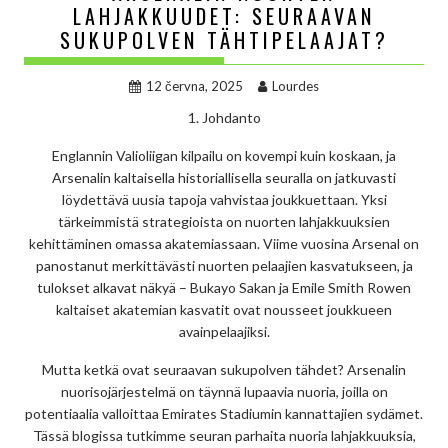
LAHJAKKUUDET: SEURAAVAN
SUKUPOLVEN TÄHTIPELAAJAT?
12 června, 2025
Lourdes
1. Johdanto
Englannin Valioliigan kilpailu on kovempi kuin koskaan, ja
Arsenalin kaltaisella historiallisella seuralla on jatkuvasti
löydettävä uusia tapoja vahvistaa joukkuettaan. Yksi
tärkeimmistä strategioista on nuorten lahjakkuuksien
kehittäminen omassa akatemiassaan. Viime vuosina Arsenal on
panostanut merkittävästi nuorten pelaajien kasvatukseen, ja
tulokset alkavat näkyä – Bukayo Sakan ja Emile Smith Rowen
kaltaiset akatemian kasvatit ovat nousseet joukkueen
avainpelaajiksi.
Mutta ketkä ovat seuraavan sukupolven tähdet? Arsenalin
nuorisojärjestelmä on täynnä lupaavia nuoria, joilla on
potentiaalia valloittaa Emirates Stadiumin kannattajien sydämet.
Tässä blogissa tutkimme seuran parhaita nuoria lahjakkuuksia,