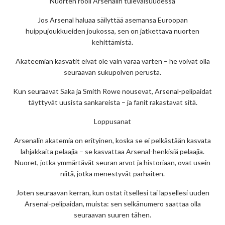
Nuorten rooli Arsenalin tulevaisuudessa
Jos Arsenal haluaa säilyttää asemansa Euroopan
huippujoukkueiden joukossa, sen on jatkettava nuorten
kehittämistä.
Akateemian kasvatit eivät ole vain varaa varten – he voivat olla
seuraavan sukupolven perusta.
Kun seuraavat Saka ja Smith Rowe nousevat, Arsenal-pelipaidat
täyttyvät uusista sankareista – ja fanit rakastavat sitä.
Loppusanat
Arsenalin akatemia on erityinen, koska se ei pelkästään kasvata
lahjakkaita pelaajia – se kasvattaa Arsenal-henkisiä pelaajia.
Nuoret, jotka ymmärtävät seuran arvot ja historiaan, ovat usein
niitä, jotka menestyvät parhaiten.
Joten seuraavan kerran, kun ostat itsellesi tai lapsellesi uuden
Arsenal-pelipaidan, muista: sen selkänumero saattaa olla
seuraavan suuren tähen.