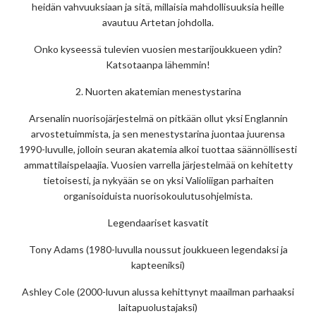
heidän vahvuuksiaan ja sitä, millaisia mahdollisuuksia heille
avautuu Artetan johdolla.
Onko kyseessä tulevien vuosien mestarijoukkueen ydin?
Katsotaanpa lähemmin!
2. Nuorten akatemian menestystarina
Arsenalin nuorisojärjestelmä on pitkään ollut yksi Englannin
arvostetuimmista, ja sen menestystarina juontaa juurensa
1990-luvulle, jolloin seuran akatemia alkoi tuottaa säännöllisesti
ammattilaispelaajia. Vuosien varrella järjestelmää on kehitetty
tietoisesti, ja nykyään se on yksi Valioliigan parhaiten
organisoiduista nuorisokoulutusohjelmista.
Legendaariset kasvatit
Tony Adams (1980-luvulla noussut joukkueen legendaksi ja
kapteeniksi)
Ashley Cole (2000-luvun alussa kehittynyt maailman parhaaksi
laitapuolustajaksi)