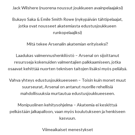
Jack Wilshere (nuorena noussut joukkueen avainpelaajaksi)
Bukayo Saka & Emile Smith Rowe (nykypäivän tähtipelaajat,
jotka ovat nousseet akatemiasta edustusjoukkueen
runkopelaajiksi)
Mitä tekee Arsenalin akatemian erityiseksi?
Laadukas valmennushenkilöstö – Arsenal on sijoittanut
resursseja kokenuiden valmentajien palkkaamiseen, jotka
osaavat kehittää nuorten teknisen taitojen lisäksi myös peliälyä.
Vahva yhteys edustusjoukkueeseen – Toisin kuin monet muut
suurseurat, Arsenal on antanut nuorille rehellisiä
mahdollisuuksia murtautua edustusjoukkueeseen.
Monipuolinen kehitysohjelma – Akatemia ei keskittyä
pelkästään jalkapalloon, vaan myös koulutukseen ja henkiseen
kasvuun.
Viimeaikaiset menestykset