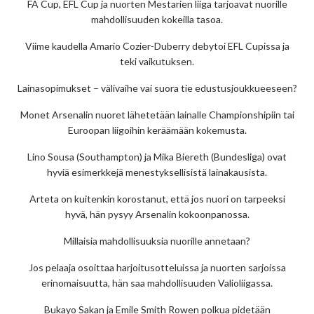
FA Cup, EFL Cup ja nuorten Mestarien liiga tarjoavat nuorille
mahdollisuuden kokeilla tasoa.
Viime kaudella Amario Cozier-Duberry debytoi EFL Cupissa ja
teki vaikutuksen.
Lainasopimukset – välivaihe vai suora tie edustusjoukkueeseen?
Monet Arsenalin nuoret lähetetään lainalle Championshipiin tai
Euroopan liigoihin keräämään kokemusta.
Lino Sousa (Southampton) ja Mika Biereth (Bundesliga) ovat
hyviä esimerkkejä menestyksellisistä lainakausista.
Arteta on kuitenkin korostanut, että jos nuori on tarpeeksi
hyvä, hän pysyy Arsenalin kokoonpanossa.
Millaisia mahdollisuuksia nuorille annetaan?
Jos pelaaja osoittaa harjoitusotteluissa ja nuorten sarjoissa
erinomaisuutta, hän saa mahdollisuuden Valioliigassa.
Bukayo Sakan ja Emile Smith Rowen polkua pidetään