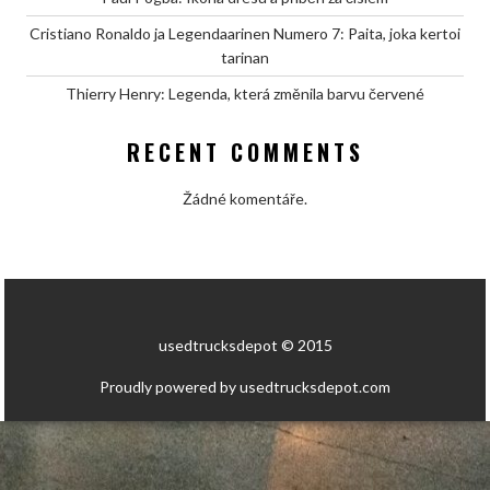
Cristiano Ronaldo ja Legendaarinen Numero 7: Paita, joka kertoi
tarinan
Thierry Henry: Legenda, která změnila barvu červené
RECENT COMMENTS
Žádné komentáře.
usedtrucksdepot © 2015
Proudly powered by usedtrucksdepot.com