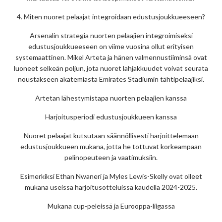
4. Miten nuoret pelaajat integroidaan edustusjoukkueeseen?
Arsenalin strategia nuorten pelaajien integroimiseksi
edustusjoukkueeseen on viime vuosina ollut erityisen
systemaattinen. Mikel Arteta ja hänen valmennustiiminsä ovat
luoneet selkeän poljun, jota nuoret lahjakkuudet voivat seurata
noustakseen akatemiasta Emirates Stadiumin tähtipelaajiksi.
Artetan lähestymistapa nuorten pelaajien kanssa
Harjoitusperiodi edustusjoukkueen kanssa
Nuoret pelaajat kutsutaan säännöllisesti harjoittelemaan
edustusjoukkueen mukana, jotta he tottuvat korkeampaan
pelinopeuteen ja vaatimuksiin.
Esimerkiksi Ethan Nwaneri ja Myles Lewis-Skelly ovat olleet
mukana useissa harjoitusotteluissa kaudella 2024-2025.
Mukana cup-peleissä ja Eurooppa-liigassa