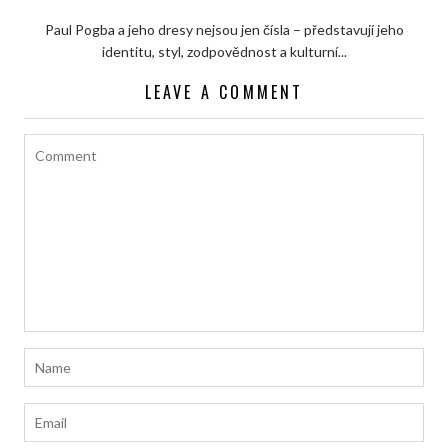
Paul Pogba a jeho dresy nejsou jen čísla – představují jeho
identitu, styl, zodpovědnost a kulturní...
LEAVE A COMMENT