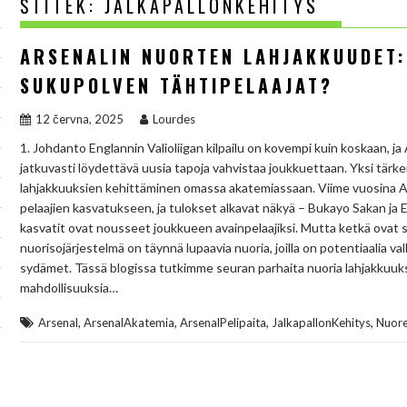
ŠTÍTEK:
JALKAPALLONKEHITYS
ARSENALIN NUORTEN LAHJAKKUUDET
SUKUPOLVEN TÄHTIPELAAJAT?
12 června, 2025
Lourdes
1. Johdanto Englannin Valioliigan kilpailu on kovempi kuin koskaan, ja Ar
jatkuvasti löydettävä uusia tapoja vahvistaa joukkuettaan. Yksi tärk
lahjakkuuksien kehittäminen omassa akatemiassaan. Viime vuosina A
pelaajien kasvatukseen, ja tulokset alkavat näkyä – Bukayo Sakan ja
kasvatit ovat nousseet joukkueen avainpelaajiksi. Mutta ketkä ovat
nuorisojärjestelmä on täynnä lupaavia nuoria, joilla on potentiaalia v
sydämet. Tässä blogissa tutkimme seuran parhaita nuoria lahjakkuuksia
mahdollisuuksia…
,
,
,
,
Arsenal
ArsenalAkatemia
ArsenalPelipaita
JalkapallonKehitys
Nuor