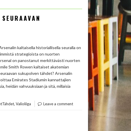
: SEURAAVAN
senalin kaltaisella historiallisella seuralla on
eimmistä strategioista on nuorten
rsenal on panostanut merkittävästi nuorten
 Emile Smith Rowen kaltaiset akatemian
 seuraavan sukupolven tähdet? Arsenalin
alloittaa Emirates Stadiumin kannattajien
, heidän vahvuuksiaan ja sitä, millaisia
,
etTähdet
Valioliiga
Leave a comment