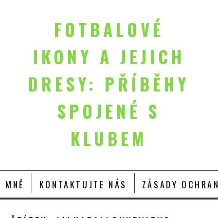
FOTBALOVÉ
IKONY A JEJICH
DRESY: PŘÍBĚHY
SPOJENÉ S
KLUBEM
O MNĚ
KONTAKTUJTE NÁS
ZÁSADY OCHRAN