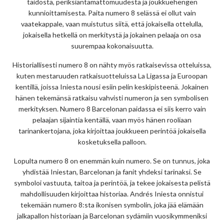
taidosta, periksiantamattomuudesta ja joukkuehengen
kunnioittamisesta. Paita numero 8 selässä ei ollut vain
vaatekappale, vaan muistutus siitä, että jokaisella ottelulla,
jokaisella hetkellä on merkitystä ja jokainen pelaaja on osa
suurempaa kokonaisuutta.
Historiallisesti numero 8 on nähty myös ratkaisevissa otteluissa,
kuten mestaruuden ratkaisuotteluissa La Ligassa ja Euroopan
kentillä, joissa Iniesta nousi esiin pelin keskipisteenä. Jokainen
hänen tekemänsä ratkaisu vahvisti numeron ja sen symbolisen
merkityksen. Numero 8 Barcelonan paidassa ei siis kerro vain
pelaajan sijaintia kentällä, vaan myös hänen rooliaan
tarinankertojana, joka kirjoittaa joukkueen perintöä jokaisella
kosketuksella palloon.
Lopulta numero 8 on enemmän kuin numero. Se on tunnus, joka
yhdistää Iniestan, Barcelonan ja fanit yhdeksi tarinaksi. Se
symboloi vastuuta, taitoa ja perintöä, ja tekee jokaisesta pelistä
mahdollisuuden kirjoittaa historiaa. Andrés Iniesta onnistui
tekemään numero 8:sta ikonisen symbolin, joka jää elämään
jalkapallon historiaan ja Barcelonan sydämiin vuosikymmeniksi