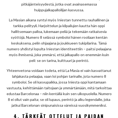
pitkäjänteisyydestä, jotka ovat avainasemassa
huippujalkapalloilijan kasvussa.
La Masian aikana syntyi myös Iniestan tunnettu rauhallinen ja
tarkka pelityyli. Harjoittelun ja kilpailujen kautta hän oppi
hallitsemaan palloa, lukemaan peliä ja tekemään ratkaisevia
syöttöjä. Numero 8 selässä symboloi hänen rooliaan kentän
keskuksena, pelin ohjaajana ja joukkueen tukipilarina. Tämä
numero yhdistyi lopulta Iniestan identiteettiin – paitsi pelaajana
myös ihmisenä, joka ymmärsi, että jalkapallo on enemmän kuin
peli: se on tarina, kulttuuri ja perintö.
Yhteenvetona voidaan todeta, että La Masia ei vain kasvattanut
lahjakasta pelaajaa, vaan loi pohjan tarinalle, jota numero 8
symboloi. Se oli kasvupaikka, jossa Iniesta oppi kantamaan
vastuuta, kehittämään taitojaan ja ymmärtämään, mitä tarkoittaa
edustaa Barcelonaa – niin kentällä kuin sen ulkopuolella. Numero
8 ei ollut vain paita; se oli lupaus, perintö ja alku legendalle, joka
jatkui Barcelonan sinipunaisissa väreissä vuosikymmeniksi.
4. TÄRKEÄT OTTELUT JA PAIDAN