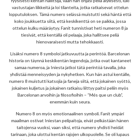
fyysisesti kentän hallitsija, vaan hän ohjasi peliä älyllisesti, luki
vastustajan liikkeitä ja loi tilanteita, jotka ratkaisevat ottelun
lopputuloksen. Tämä numero selässä muistutti sekä häntä että
koko joukkuetta siitä, että keskikenttä on se paikka, jossa
ottelun kulku määräytyy. Fanit tunnistivat heti numeron 8 ja
tiesivät, että kentällä oli pelaaja, joka hallitsee peliä
hienovaraisesti mutta tehokkaasti.
Lisäksi numero 8 symboloi jatkuvuutta ja perintöä. Barcelonan
historia on täynnä keskikentän legendoja, jotka ovat kantaneet
samaa numeroa, ja Iniesta jatkoi tätä perintöä tavalla, joka
yhdistää menneisyyden ja nykyhetken. Kun hän astui kentälle,
numero 8 muistutti katsojia ja faneja siitä, että jokainen syöttö,
jokainen kuljetus ja jokainen ratkaisu liittyy paitsi peliin myös
Barcelonan arvoihin ja filosofioihin – “Més que un club”,
enemmän kuin seura.
Numero 8 on myös emotionaalinen symboli. Fanit ympäri
maailman ostivat Iniestan pelipaitoja, eivät pelkästään hänen
taitojensa vuoksi, vaan siksi, että numero yhdisti heidät
tarinaan, joka ulottui kentän rajojen ulkopuolelle. Se oli lupaus