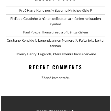
Proč Harry Kane nosí v Bayernu Mnichov číslo 9
Philippe Coutinho ja hänen pelipaitansa – fanien rakkauden
symboli
Paul Pogba: Ikona dresu a příběh za číslem
Cristiano Ronaldo ja Legendaarinen Numero 7: Paita, joka kertoi
tarinan
Thierry Henry: Legenda, která změnila barvu červené
RECENT COMMENTS
Žádné komentáře.
usedtrucksdepot © 2015