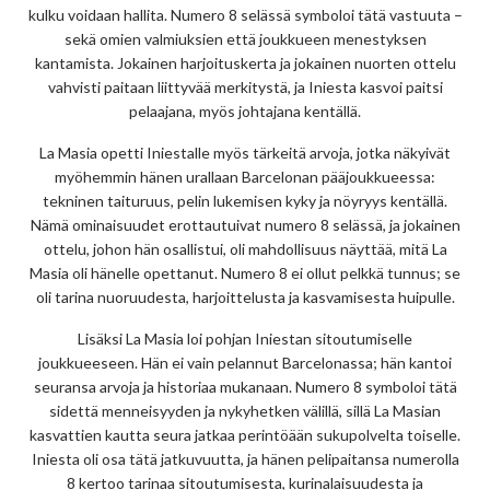
kulku voidaan hallita. Numero 8 selässä symboloi tätä vastuuta –
sekä omien valmiuksien että joukkueen menestyksen
kantamista. Jokainen harjoituskerta ja jokainen nuorten ottelu
vahvisti paitaan liittyvää merkitystä, ja Iniesta kasvoi paitsi
pelaajana, myös johtajana kentällä.
La Masia opetti Iniestalle myös tärkeitä arvoja, jotka näkyivät
myöhemmin hänen urallaan Barcelonan pääjoukkueessa:
tekninen taituruus, pelin lukemisen kyky ja nöyryys kentällä.
Nämä ominaisuudet erottautuivat numero 8 selässä, ja jokainen
ottelu, johon hän osallistui, oli mahdollisuus näyttää, mitä La
Masia oli hänelle opettanut. Numero 8 ei ollut pelkkä tunnus; se
oli tarina nuoruudesta, harjoittelusta ja kasvamisesta huipulle.
Lisäksi La Masia loi pohjan Iniestan sitoutumiselle
joukkueeseen. Hän ei vain pelannut Barcelonassa; hän kantoi
seuransa arvoja ja historiaa mukanaan. Numero 8 symboloi tätä
sidettä menneisyyden ja nykyhetken välillä, sillä La Masian
kasvattien kautta seura jatkaa perintöään sukupolvelta toiselle.
Iniesta oli osa tätä jatkuvuutta, ja hänen pelipaitansa numerolla
8 kertoo tarinaa sitoutumisesta, kurinalaisuudesta ja