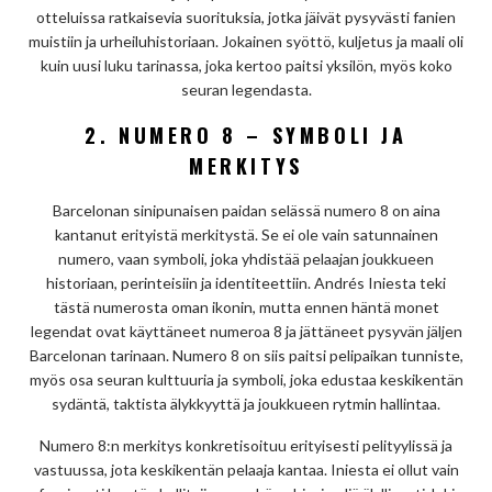
otteluissa ratkaisevia suorituksia, jotka jäivät pysyvästi fanien
muistiin ja urheiluhistoriaan. Jokainen syöttö, kuljetus ja maali oli
kuin uusi luku tarinassa, joka kertoo paitsi yksilön, myös koko
seuran legendasta.
2. NUMERO 8 – SYMBOLI JA
MERKITYS
Barcelonan sinipunaisen paidan selässä numero 8 on aina
kantanut erityistä merkitystä. Se ei ole vain satunnainen
numero, vaan symboli, joka yhdistää pelaajan joukkueen
historiaan, perinteisiin ja identiteettiin. Andrés Iniesta teki
tästä numerosta oman ikonin, mutta ennen häntä monet
legendat ovat käyttäneet numeroa 8 ja jättäneet pysyvän jäljen
Barcelonan tarinaan. Numero 8 on siis paitsi pelipaikan tunniste,
myös osa seuran kulttuuria ja symboli, joka edustaa keskikentän
sydäntä, taktista älykkyyttä ja joukkueen rytmin hallintaa.
Numero 8:n merkitys konkretisoituu erityisesti pelityylissä ja
vastuussa, jota keskikentän pelaaja kantaa. Iniesta ei ollut vain