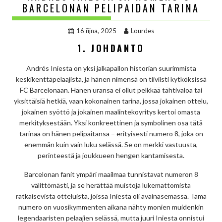
BARCELONAN PELIPAIDAN TARINA
16 října, 2025
Lourdes
1. JOHDANTO
Andrés Iniesta on yksi jalkapallon historian suurimmista
keskikenttäpelaajista, ja hänen nimensä on tiiviisti kytköksissä
FC Barcelonaan. Hänen uransa ei ollut pelkkää tähtivaloa tai
yksittäisiä hetkiä, vaan kokonainen tarina, jossa jokainen ottelu,
jokainen syöttö ja jokainen maalintekoyritys kertoi omasta
merkityksestään. Yksi konkreettinen ja symbolinen osa tätä
tarinaa on hänen pelipaitansa – erityisesti numero 8, joka on
enemmän kuin vain luku selässä. Se on merkki vastuusta,
perinteestä ja joukkueen hengen kantamisesta.
Barcelonan fanit ympäri maailmaa tunnistavat numeron 8
välittömästi, ja se herättää muistoja lukemattomista
ratkaisevista otteluista, joissa Iniesta oli avainasemassa. Tämä
numero on vuosikymmenten aikana nähty monien muidenkin
legendaaristen pelaajien selässä, mutta juuri Iniesta onnistui