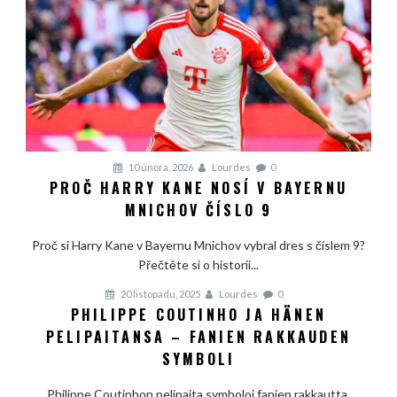
10 února, 2026
Lourdes
0
PROČ HARRY KANE NOSÍ V BAYERNU
MNICHOV ČÍSLO 9
Proč si Harry Kane v Bayernu Mnichov vybral dres s číslem 9?
Přečtěte si o historii...
20 listopadu, 2025
Lourdes
0
PHILIPPE COUTINHO JA HÄNEN
PELIPAITANSA – FANIEN RAKKAUDEN
SYMBOLI
Philippe Coutinhon pelipaita symboloi fanien rakkautta,