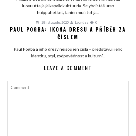
luovuutta ja jalkapallokulttuuria. Se yhdistää uran
huippuhetket, fanien muistot ja...
18 listopadu, 2025
Lourdes
0
PAUL POGBA: IKONA DRESU A PŘÍBĚH ZA
ČÍSLEM
Paul Pogba a jeho dresy nejsou jen čísla – představují jeho
identitu, styl, zodpovědnost a kulturní...
LEAVE A COMMENT