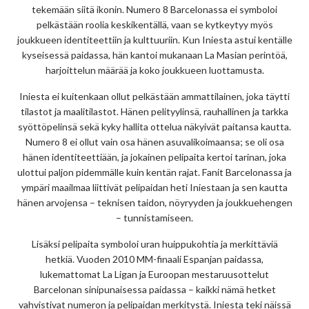
tekemään siitä ikonin. Numero 8 Barcelonassa ei symboloi
pelkästään roolia keskikentällä, vaan se kytkeytyy myös
joukkueen identiteettiin ja kulttuuriin. Kun Iniesta astui kentälle
kyseisessä paidassa, hän kantoi mukanaan La Masian perintöä,
harjoittelun määrää ja koko joukkueen luottamusta.
Iniesta ei kuitenkaan ollut pelkästään ammattilainen, joka täytti
tilastot ja maalitilastot. Hänen pelityylinsä, rauhallinen ja tarkka
syöttöpelinsä sekä kyky hallita ottelua näkyivät paitansa kautta.
Numero 8 ei ollut vain osa hänen asuvalikoimaansa; se oli osa
hänen identiteettiään, ja jokainen pelipaita kertoi tarinan, joka
ulottui paljon pidemmälle kuin kentän rajat. Fanit Barcelonassa ja
ympäri maailmaa liittivät pelipaidan heti Iniestaan ja sen kautta
hänen arvojensa – teknisen taidon, nöyryyden ja joukkuehengen
– tunnistamiseen.
Lisäksi pelipaita symboloi uran huippukohtia ja merkittäviä
hetkiä. Vuoden 2010 MM-finaali Espanjan paidassa,
lukemattomat La Ligan ja Euroopan mestaruusottelut
Barcelonan sinipunaisessa paidassa – kaikki nämä hetket
vahvistivat numeron ja pelipaidan merkitystä. Iniesta teki näissä