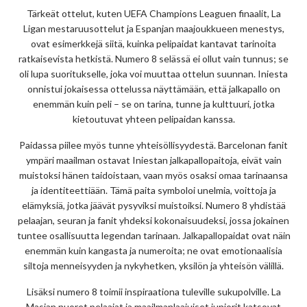
Tärkeät ottelut, kuten UEFA Champions Leaguen finaalit, La
Ligan mestaruusottelut ja Espanjan maajoukkueen menestys,
ovat esimerkkejä siitä, kuinka pelipaidat kantavat tarinoita
ratkaisevista hetkistä. Numero 8 selässä ei ollut vain tunnus; se
oli lupa suoritukselle, joka voi muuttaa ottelun suunnan. Iniesta
onnistui jokaisessa ottelussa näyttämään, että jalkapallo on
enemmän kuin peli – se on tarina, tunne ja kulttuuri, jotka
kietoutuvat yhteen pelipaidan kanssa.
Paidassa piilee myös tunne yhteisöllisyydestä. Barcelonan fanit
ympäri maailman ostavat Iniestan jalkapallopaitoja, eivät vain
muistoksi hänen taidoistaan, vaan myös osaksi omaa tarinaansa
ja identiteettiään. Tämä paita symboloi unelmia, voittoja ja
elämyksiä, jotka jäävät pysyviksi muistoiksi. Numero 8 yhdistää
pelaajan, seuran ja fanit yhdeksi kokonaisuudeksi, jossa jokainen
tuntee osallisuutta legendan tarinaan. Jalkapallopaidat ovat näin
enemmän kuin kangasta ja numeroita; ne ovat emotionaalisia
siltoja menneisyyden ja nykyhetken, yksilön ja yhteisön välillä.
Lisäksi numero 8 toimii inspiraationa tuleville sukupolville. La
Masian nuoret pelaajat ja maailmanlaajuiset juniorit katsovat