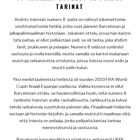
TARINAT
Andrés Iniestan numero 8 -paita on nähnyt lukemattomia
unohtumattomia hetkiä, jotka ovat jääneet Barcelonan ja
jalkapallomaailman historiaan. Jokainen ottelu, jossa hän kantoi
tätä paitaa, ei ollut pelkästään peli; se oli tarina, joka yhdisti
fanit, joukkueen ja pelaajan. Numero 8 selässä symboloi
vastuuta ja roolia kentällä, mutta samalla se kantoi mukanaan
muistoja ratkaisevista otteluista, joissa Iniesta nousi esiin ja
muutti pelin kulun.
Yksi merkittävimmistä hetkistä oli vuoden 2010 FIFA World
Cupin finaali Espanjan paidassa. Vaikka kyseessä ei ollut
Barcelonan ottelu, se havainnollistaa hyvin, mitä numero 8
symboloi Iniestan uralla: rauhallisuutta, tarkkuutta ja kykyä
tehdä ratkaisevia suorituksia paineen alla. Finaalimaali Hollantia
vastaan jäi historian kirjoihin, ja samalla muistutti maailmaa siitä,
että Iniesta on pelaaja, jonka pelipaita kantaa tarinaa
menestyksestä ja vastuusta.
Barcelonan kansainvälisissä otteluissa, erityisesti UEFA