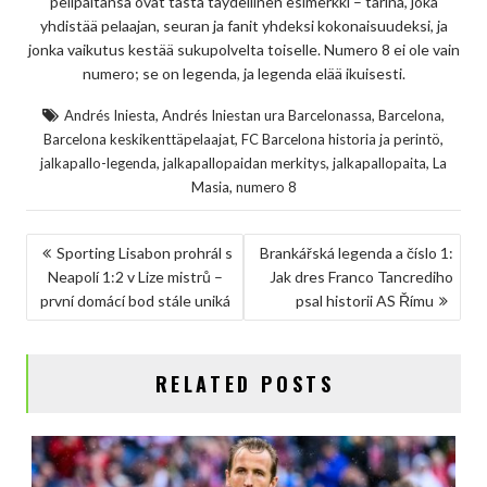
pelipaitansa ovat tästä täydellinen esimerkki – tarina, joka
yhdistää pelaajan, seuran ja fanit yhdeksi kokonaisuudeksi, ja
jonka vaikutus kestää sukupolvelta toiselle. Numero 8 ei ole vain
numero; se on legenda, ja legenda elää ikuisesti.
,
,
,
Andrés Iniesta
Andrés Iniestan ura Barcelonassa
Barcelona
,
,
Barcelona keskikenttäpelaajat
FC Barcelona historia ja perintö
,
,
,
jalkapallo-legenda
jalkapallopaidan merkitys
jalkapallopaita
La
,
Masia
numero 8
NAVIGACE
Sporting Lisabon prohrál s
Brankářská legenda a číslo 1:
Neapolí 1:2 v Lize mistrů –
Jak dres Franco Tancrediho
PRO
první domácí bod stále uniká
psal historii AS Římu
PŘÍSPĚVEK
RELATED POSTS