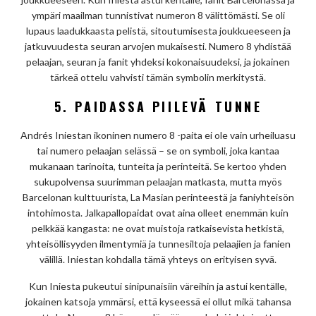
ympäri maailman tunnistivat numeron 8 välittömästi. Se oli
lupaus laadukkaasta pelistä, sitoutumisesta joukkueeseen ja
jatkuvuudesta seuran arvojen mukaisesti. Numero 8 yhdistää
pelaajan, seuran ja fanit yhdeksi kokonaisuudeksi, ja jokainen
tärkeä ottelu vahvisti tämän symbolin merkitystä.
5. PAIDASSA PIILEVÄ TUNNE
Andrés Iniestan ikoninen numero 8 -paita ei ole vain urheiluasu
tai numero pelaajan selässä – se on symboli, joka kantaa
mukanaan tarinoita, tunteita ja perinteitä. Se kertoo yhden
sukupolvensa suurimman pelaajan matkasta, mutta myös
Barcelonan kulttuurista, La Masian perinteestä ja faniyhteisön
intohimosta. Jalkapallopaidat ovat aina olleet enemmän kuin
pelkkää kangasta: ne ovat muistoja ratkaisevista hetkistä,
yhteisöllisyyden ilmentymiä ja tunnesiltoja pelaajien ja fanien
välillä. Iniestan kohdalla tämä yhteys on erityisen syvä.
Kun Iniesta pukeutui sinipunaisiin väreihin ja astui kentälle,
jokainen katsoja ymmärsi, että kyseessä ei ollut mikä tahansa