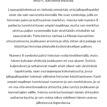
mitä FC Barcelona edustaa.
Loppupäätelmässä on tärkeää ymmärtää, että jalkapallopaidat
eivät ole vain varusteita kentällä. Ne ovat symboleja, joilla on
historian paino ja kulttuurinen merkitys. Iniesta teki numero 8 -
paidasta tunnistettavan ympäri maailmaa, mutta sen merkitys
ulottuu paljon syvemmälle kuin yksittäisiin otteluihin tai
saavutuksiin. Paita kertoo tarinaa La Masian kasvattien
sitoutumisesta, joukkueen arvoista ja siitä, miten yksi pelaaja voi
kirjoittaa historiaa jokaisella kosketuksellaan palloon.
Numero 8 symboloi paitsi Iniestan roolia keskikentällä, myös
hänen kykyään yhdistää joukkueen eri osa-alueet. Syötöt,
kuljetukset ja ratkaisevat maalit eivät olleet vain yksittäisiä
tapahtumia, vaan osa laajempaa kokonaisuutta, jossa
jalkapallopaidat toimivat välineinä historian kirjoittamiseen. Fanit
ympäri maailman tunnistavat numeron ja sen merkityksen, ja se
on osa sitä emotionaalista yhteyttä, joka syntyy joukkueen ja
kannattajien välille. Iniesta onnistui luomaan tämän yhteyden
paitansa kautta, ja sen voima näkyy edelleen hänen uransa
jälkeisessä legendassa.