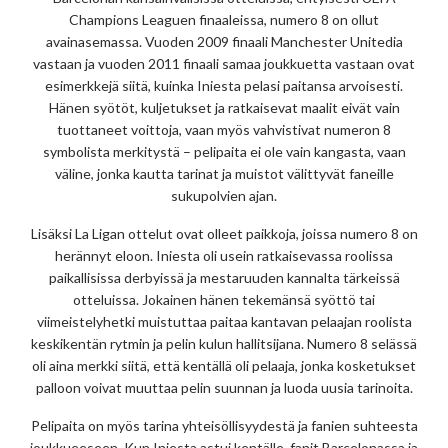
Champions Leaguen finaaleissa, numero 8 on ollut
avainasemassa. Vuoden 2009 finaali Manchester Unitedia
vastaan ja vuoden 2011 finaali samaa joukkuetta vastaan ovat
esimerkkejä siitä, kuinka Iniesta pelasi paitansa arvoisesti.
Hänen syötöt, kuljetukset ja ratkaisevat maalit eivät vain
tuottaneet voittoja, vaan myös vahvistivat numeron 8
symbolista merkitystä – pelipaita ei ole vain kangasta, vaan
väline, jonka kautta tarinat ja muistot välittyvät faneille
sukupolvien ajan.
Lisäksi La Ligan ottelut ovat olleet paikkoja, joissa numero 8 on
herännyt eloon. Iniesta oli usein ratkaisevassa roolissa
paikallisissa derbyissä ja mestaruuden kannalta tärkeissä
otteluissa. Jokainen hänen tekemänsä syöttö tai
viimeistelyhetki muistuttaa paitaa kantavan pelaajan roolista
keskikentän rytmin ja pelin kulun hallitsijana. Numero 8 selässä
oli aina merkki siitä, että kentällä oli pelaaja, jonka kosketukset
palloon voivat muuttaa pelin suunnan ja luoda uusia tarinoita.
Pelipaita on myös tarina yhteisöllisyydestä ja fanien suhteesta
joukkueeseen. Kun Iniesta astui kentälle, fanit Barcelonassa ja