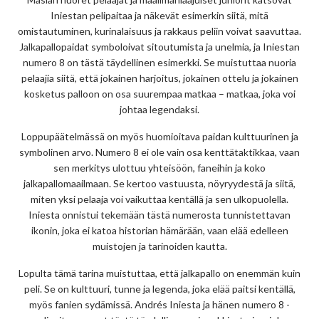
Iniestan pelipaitaa ja näkevät esimerkin siitä, mitä
omistautuminen, kurinalaisuus ja rakkaus peliin voivat saavuttaa.
Jalkapallopaidat symboloivat sitoutumista ja unelmia, ja Iniestan
numero 8 on tästä täydellinen esimerkki. Se muistuttaa nuoria
pelaajia siitä, että jokainen harjoitus, jokainen ottelu ja jokainen
kosketus palloon on osa suurempaa matkaa – matkaa, joka voi
johtaa legendaksi.
Loppupäätelmässä on myös huomioitava paidan kulttuurinen ja
symbolinen arvo. Numero 8 ei ole vain osa kenttätaktikkaa, vaan
sen merkitys ulottuu yhteisöön, faneihin ja koko
jalkapallomaailmaan. Se kertoo vastuusta, nöyryydestä ja siitä,
miten yksi pelaaja voi vaikuttaa kentällä ja sen ulkopuolella.
Iniesta onnistui tekemään tästä numerosta tunnistettavan
ikonin, joka ei katoa historian hämärään, vaan elää edelleen
muistojen ja tarinoiden kautta.
Lopulta tämä tarina muistuttaa, että jalkapallo on enemmän kuin
peli. Se on kulttuuri, tunne ja legenda, joka elää paitsi kentällä,
myös fanien sydämissä. Andrés Iniesta ja hänen numero 8 -