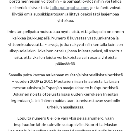
portti menneisiin voittoihin – ja parhaat löydöt niihin voi tehdä
esimerkiksi sivustolta
jalkapallopaita.com
, josta fanit voivat
löytää omia suosikkipaitojaan ja liittyä osaksi tätä laajempaa
yhteisöä.
Iniestan pelipaita muistuttaa myös siitä, että jalkapallo on ennen
kaikkea joukkuepeliä. Numero 8 kuvastaa vastuunkantoa ja
yhteenkuuluvuutta – arvoja, jotka näkyvät niin kentällä kuin sen
ulkopuolellakin. Jokainen ottelu, jossa Iniesta pelasi, oli osoitus
siitä, että yksilön loisto voi kukoistaa vain osana yhteistä
päämäärää.
Samalla paita kantaa mukanaan muistoja historiallisista hetkistä
– vuoden 2009 ja 2011 Mestarien liigan finaaleista, La Ligan
mestaruuksista ja Espanjan maajoukkueen huippuhetkistä.
Jokainen noista otteluista lisäsi uuden kerroksen Iniestan
legendaan ja teki hänen paidastaan tunnistettavan symbolin
urheilun maailmassa.
Lopulta numero 8 ei ole vain yksi pelaajanumero, vaan
inspiraation lähde tuleville sukupolville. Nuoret La Masian
kasvatit ja jalkapallon ystävät ympäri maailmaa näkevät Iniestan