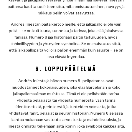
paitansa kautta todisteen siitä, mitä omistautuminen, nöyryys ja
rakkaus peliin voivat saavuttaa.
Andrés Iniestan paita kertoo meille, että jalkapallo ei ole vain
peliä – se on kulttuuria, tunnetta ja tarinaa, joka elää jokaisessa
fanissa. Numero 8 jää historiaan paitsi taituruuden, myös
inhimillisyyden ja yhteyden symbolina. Se on muistutus siitä,
että jalkapallopaita voi olla paljon enemmän kuin asuste – se on
osa elävää legendaa.
6. LOPPUPÄÄTELMÄ
Andrés Iniesta ja hänen numero 8 -pelipaitansa ovat
muodostaneet kokonaisuuden, joka elää Barcelonan ja koko
jalkapallomaailman muistissa. Tämä ei ole pelkästään tarina
yhdestä pelaajasta tai yhdestä numerosta, vaan tarina
identiteetistä, perinteestä ja tunteiden voimasta, jotka
yhdistävät fanit, pelaajat ja seuran historian. Numero 8 selässä
kantaa mukanaan vastuuta, arvostusta ja mahdollisuuksia, ja
Iniesta onnistui tekemään siitä ikonin, joka symboloi kaikkea sitä,