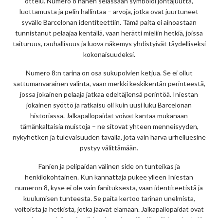
ottelu. Numero 8 hänen selässään symboloi johtajuutta,
luottamusta ja pelin hallintaa – arvoja, jotka ovat juurtuneet
syvälle Barcelonan identiteettiin. Tämä paita ei ainoastaan
tunnistanut pelaajaa kentällä, vaan herätti mieliin hetkiä, joissa
taituruus, rauhallisuus ja luova näkemys yhdistyivät täydelliseksi
kokonaisuudeksi.
Numero 8:n tarina on osa sukupolvien ketjua. Se ei ollut
sattumanvarainen valinta, vaan merkki keskikentän perinteestä,
jossa jokainen pelaaja jatkaa edeltäjiensä perintöä. Iniestan
jokainen syöttö ja ratkaisu oli kuin uusi luku Barcelonan
historiassa. Jalkapallopaidat voivat kantaa mukanaan
tämänkaltaisia muistoja – ne sitovat yhteen menneisyyden,
nykyhetken ja tulevaisuuden tavalla, jota vain harva urheiluesine
pystyy välittämään.
Fanien ja pelipaidan välinen side on tunteikas ja
henkilökohtainen. Kun kannattaja pukee ylleen Iniestan
numeron 8, kyse ei ole vain fanituksesta, vaan identiteetistä ja
kuulumisen tunteesta. Se paita kertoo tarinan unelmista,
voitoista ja hetkistä, jotka jäävät elämään. Jalkapallopaidat ovat