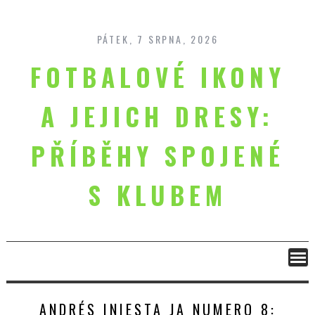
Skip
to
content
PÁTEK, 7 SRPNA, 2026
FOTBALOVÉ IKONY
A JEJICH DRESY:
PŘÍBĚHY SPOJENÉ
S KLUBEM
ANDRÉS INIESTA JA NUMERO 8: