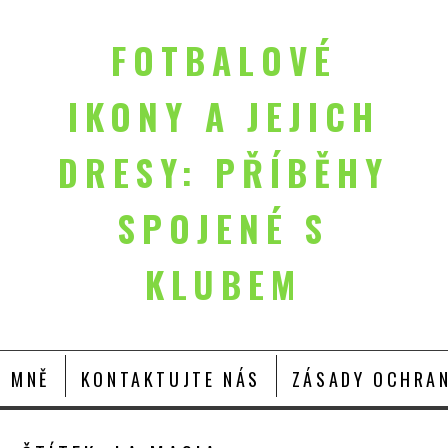
FOTBALOVÉ
IKONY A JEJICH
DRESY: PŘÍBĚHY
SPOJENÉ S
KLUBEM
O MNĚ
KONTAKTUJTE NÁS
ZÁSADY OCHRAN