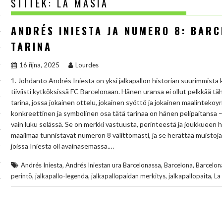
ŠTÍTEK:
LA MASIA
ANDRÉS INIESTA JA NUMERO 8: BAR
TARINA
16 října, 2025
Lourdes
1. Johdanto Andrés Iniesta on yksi jalkapallon historian suurimmista
tiiviisti kytköksissä FC Barcelonaan. Hänen uransa ei ollut pelkkää täh
tarina, jossa jokainen ottelu, jokainen syöttö ja jokainen maalinteko
konkreettinen ja symbolinen osa tätä tarinaa on hänen pelipaitansa 
vain luku selässä. Se on merkki vastuusta, perinteestä ja joukkueen
maailmaa tunnistavat numeron 8 välittömästi, ja se herättää muistoja
joissa Iniesta oli avainasemassa.…
,
,
,
Andrés Iniesta
Andrés Iniestan ura Barcelonassa
Barcelona
Barcelon
,
,
,
,
perintö
jalkapallo-legenda
jalkapallopaidan merkitys
jalkapallopaita
La