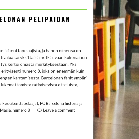
CELONAN PELIPAIDAN
 keskikenttäpelaajista, ja hänen nimensä on
tivaloa tai yksittäisiä hetkiä, vaan kokonainen
yritys kertoi omasta merkityksestään. Yksi
– erityisesti numero 8, joka on enemmän kuin
 hengen kantamisesta. Barcelonan fanit ympäri
 lukemattomista ratkaisevista otteluista,
,
a keskikenttäpelaajat
FC Barcelona historia ja
,
 Masia
numero 8
Leave a comment