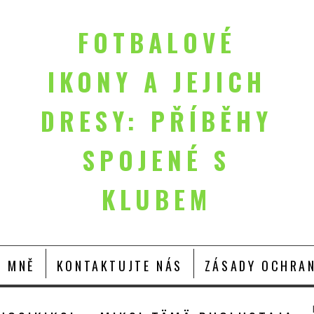
FOTBALOVÉ
IKONY A JEJICH
DRESY: PŘÍBĚHY
SPOJENÉ S
KLUBEM
O MNĚ
KONTAKTUJTE NÁS
ZÁSADY OCHRAN