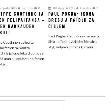
istopadu, 2025
Lourdes
0
18 listopadu, 2025
Lourdes
0
LIPPE COUTINHO JA
PAUL POGBA: IKONA
EN PELIPAITANSA –
DRESU A PŘÍBĚH ZA
IEN RAKKAUDEN
ČÍSLEM
BOLI
Paul Pogba a jeho dresy nejsou jen
čísla – představují jeho identitu,
pe Coutinhon pelipaita
styl, zodpovědnost a kulturní...
oi fanien rakkautta,
tta ja jalkapallokulttuuria. Se
ää uran huippuhetket, fanien
 ja...