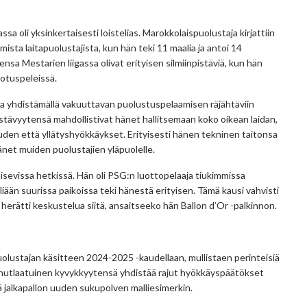
 oli yksinkertaisesti loistelias. Marokkolaispuolustaja kirjattiin
ista laitapuolustajista, kun hän teki 11 maalia ja antoi 14
sa Mestarien liigassa olivat erityisen silmiinpistäviä, kun hän
udotuspeleissä.
lia yhdistämällä vakuuttavan puolustuspelaamisen räjähtäviin
tävyytensä mahdollistivat hänet hallitsemaan koko oikean laidan,
den että yllätyshyökkäykset. Erityisesti hänen tekninen taitonsa
änet muiden puolustajien yläpuolelle.
aisevissa hetkissä. Hän oli PSG:n luottopelaaja tiukimmissa
iään suurissa paikoissa teki hänestä erityisen. Tämä kausi vahvisti
rätti keskustelua siitä, ansaitseeko hän Ballon d’Or -palkinnon.
olustajan käsitteen 2024-2025 -kaudellaan, mullistaen perinteisiä
nutlaatuinen kyvykkyytensä yhdistää rajut hyökkäyspäätökset
jalkapallon uuden sukupolven malliesimerkin.