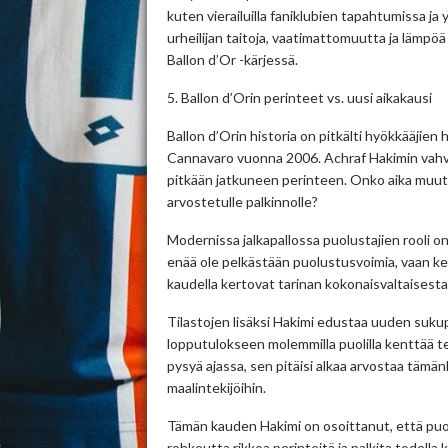
kuten vierailuilla faniklubien tapahtumissa ja
urheilijan taitoja, vaatimattomuutta ja lämpö
Ballon d’Or -kärjessä.
5. Ballon d’Orin perinteet vs. uusi aikakausi
Ballon d’Orin historia on pitkälti hyökkääjien h
Cannavaro vuonna 2006. Achraf Hakimin vahva
pitkään jatkuneen perinteen. Onko aika muutta
arvostetulle palkinnolle?
Modernissa jalkapallossa puolustajien rooli o
enää ole pelkästään puolustusvoimia, vaan ke
kaudella kertovat tarinan kokonaisvaltaisesta va
Tilastojen lisäksi Hakimi edustaa uuden suk
lopputulokseen molemmilla puolilla kenttää t
pysyä ajassa, sen pitäisi alkaa arvostaa tämä
maalintekijöihin.
Tämän kauden Hakimi on osoittanut, että puolus
rohkeutta rikkoa perinteitä ja palkita todella