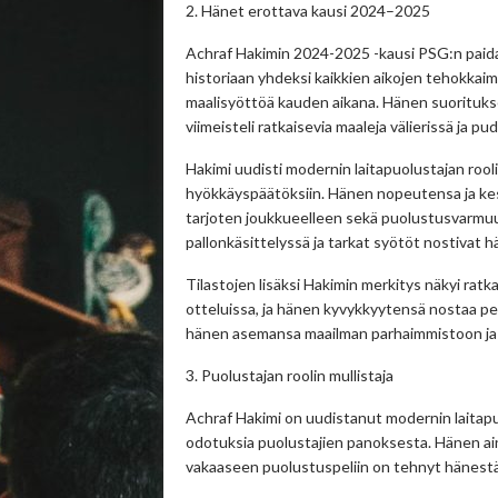
2. Hänet erottava kausi 2024–2025
Achraf Hakimin 2024-2025 -kausi PSG:n paidassa
historiaan yhdeksi kaikkien aikojen tehokkaimm
maalisyöttöä kauden aikana. Hänen suorituksen
viimeisteli ratkaisevia maaleja välierissä ja p
Hakimi uudisti modernin laitapuolustajan roo
hyökkäyspäätöksiin. Hänen nopeutensa ja kes
tarjoten joukkueelleen sekä puolustusvarmuu
pallonkäsittelyssä ja tarkat syötöt nostivat h
Tilastojen lisäksi Hakimin merkitys näkyi ratk
otteluissa, ja hänen kyvykkyytensä nostaa pel
hänen asemansa maailman parhaimmistoon ja he
3. Puolustajan roolin mullistaja
Achraf Hakimi on uudistanut modernin laitapu
odotuksia puolustajien panoksesta. Hänen ai
vakaaseen puolustuspeliin on tehnyt hänestä 