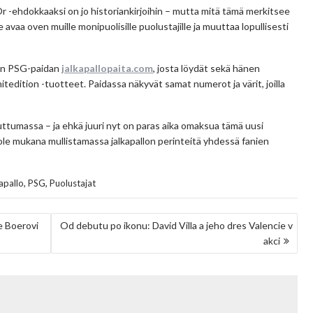
r -ehdokkaaksi on jo historiankirjoihin – mutta mitä tämä merkitsee
e avaa oven muille monipuolisille puolustajille ja muuttaa lopullisesti
nen PSG-paidan
jalkapallopaita.com
, josta löydät sekä hänen
mitedition -tuotteet. Paidassa näkyvät samat numerot ja värit, joilla
uuttumassa – ja ehkä juuri nyt on paras aika omaksua tämä uusi
 ole mukana mullistamassa jalkapallon perinteitä yhdessä fanien
,
,
apallo
PSG
Puolustajat
e Boerovi
Od debutu po ikonu: David Villa a jeho dres Valencie v
akci