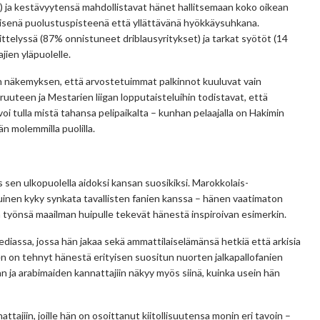
ja kestävyytensä mahdollistavat hänet hallitsemaan koko oikean
äisenä puolustuspisteenä että yllättävänä hyökkäysuhkana.
ittelyssä (87% onnistuneet driblausyritykset) ja tarkat syötöt (14
ien yläpuolelle.
n näkemyksen, että arvostetuimmat palkinnot kuuluvat vain
uteen ja Mestarien liigan lopputaisteluihin todistavat, että
oi tulla mistä tahansa pelipaikalta – kunhan pelaajalla on Hakimin
n molemmilla puolilla.
 sen ulkopuolella aidoksi kansan suosikiksi. Marokkolais-
atuinen kyky synkata tavallisten fanien kanssa – hänen vaatimaton
a työnsä maailman huipulle tekevät hänestä inspiroivan esimerkin.
ediassa, jossa hän jakaa sekä ammattilaiselämänsä hetkiä että arkisia
 on tehnyt hänestä erityisen suositun nuorten jalkapallofanien
ja arabimaiden kannattajiin näkyy myös siinä, kuinka usein hän
ttajiin, joille hän on osoittanut kiitollisuutensa monin eri tavoin –