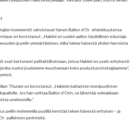
et
ustajien kommentit vahvistavat hänen Ballon d’Or -ehdokkuutensa
nrique on korostanut: „Hakimi on uuden aallon täydellinen edustaja
itavuuden ja pelin ymmärtämisen, mikä tekee hänestä yhden harvoista
 ovat kertoneet pelitaktiikoistaan, joissa Hakimi on usein erityisesti
ja, jonka vuoksi joudumme muuttamaan koko puolustusstrategiaamme“,
ymisti.
ilian Thuram on korostanut: „Hakimin kaltaisten monipuolisten
kapallolle. Jos hän voittaa Ballon d’Orin, se lähettää voimakkaan
oista unelmoiville.“
tus peliin molemmilla puolilla kenttää tekee hänestä erityisen – ja
Or -palkinnon perinteitä.