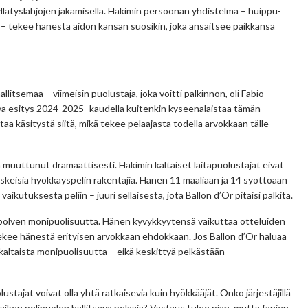
 yllätyslahjojen jakamisella. Hakimin persoonan yhdistelmä – huippu-
ä – tekee hänestä aidon kansan suosikin, joka ansaitsee paikkansa
allitsemaa – viimeisin puolustaja, joka voitti palkinnon, oli Fabio
 esitys 2024-2025 -kaudella kuitenkin kyseenalaistaa tämän
a käsitystä siitä, mikä tekee pelaajasta todella arvokkaan tälle
n muuttunut dramaattisesti. Hakimin kaltaiset laitapuolustajat eivät
skeisiä hyökkäyspelin rakentajia. Hänen 11 maaliaan ja 14 syöttöään
ikutuksesta peliin – juuri sellaisesta, jota Ballon d’Or pitäisi palkita.
upolven monipuolisuutta. Hänen kyvykkyytensä vaikuttaa otteluiden
ekee hänestä erityisen arvokkaan ehdokkaan. Jos Ballon d’Or haluaa
nkaltaista monipuolisuutta – eikä keskittyä pelkästään
tajat voivat olla yhtä ratkaisevia kuin hyökkääjät. Onko järjestäjillä
 kaiken pelipuolen hallitseva pelaaja? Vastaus tulee pian, mutta fanien