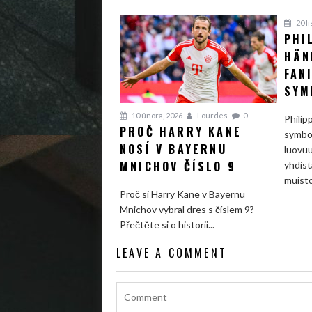
20 l
PHI
HÄN
FAN
SYM
10 února, 2026
Lourdes
0
Philip
PROČ HARRY KANE
symbol
NOSÍ V BAYERNU
luovuu
MNICHOV ČÍSLO 9
yhdist
muistot
Proč si Harry Kane v Bayernu
Mnichov vybral dres s číslem 9?
Přečtěte si o historii...
LEAVE A COMMENT