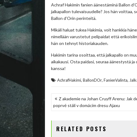
Achraf Hakimin fanien äänestäminä Ballon d’O
jalkapallon tulevaisuudelle? Jos hän voittaa, s
Ballon d’Orin perinteitä.
Mikäli haluat tukea Hakimia, voit hankkia hä
nimellään varustetut pelipaidat että erikoisli
hän on tehnyt historiakauden.
Hakimin tarina osoittaa, että jalkapallo on m
aikakausi. Osta paidasi, seuraa äänestystä ja
kanssa!
,
,
,
AchrafHakimi
BallonDOr
FanienValinta
Jalk
NAVIGACE
Z akademie na Johan Cruyff Arenu: Jak d
poprvé stáli v domácím dresu Ajaxu
PRO
PŘÍSPĚVEK
RELATED POSTS