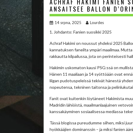
ACHRAF HAKIMI FANIEN S
ANSAITSEE BALLON D’ORI
14 srpna, 2025
Lourdes
1. Johdanto: Fanien suosikki 2025
Achraf Hakimi on noussut yhdeksi 2025 Ballo
kannatuksen faneilta ympäri maailmaa. Mutta m
rakkautta kilpailussa, jota on perinteisesti ha
Hakimin uskomaton kausi PSG:ssä on mullistanu
Hänen 11 maaliaan ja 14 syöttöään ovat ennäty
liigan pudotuspeleissä tekivät hänestä yhde
nopeutensa, tekninen taitonsa ja pelinlukuta
Fanit ovat kuitenkin löytäneet Hakimista mu
Madridin lähiöistä, maailmanlaajuinen vetovo
kanssakäyminen sosiaalisessa mediassa tekev
Tässä blogissa pureudumme siihen, miksi juuri H
hyökkääjien dominanssin – ja miksi fanien ääni