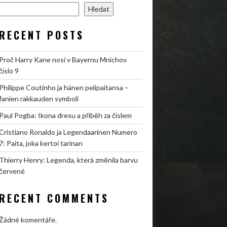
Hledat
RECENT POSTS
Proč Harry Kane nosí v Bayernu Mnichov
číslo 9
Philippe Coutinho ja hänen pelipaitansa –
fanien rakkauden symboli
Paul Pogba: Ikona dresu a příběh za číslem
Cristiano Ronaldo ja Legendaarinen Numero
7: Paita, joka kertoi tarinan
Thierry Henry: Legenda, která změnila barvu
červené
RECENT COMMENTS
Žádné komentáře.