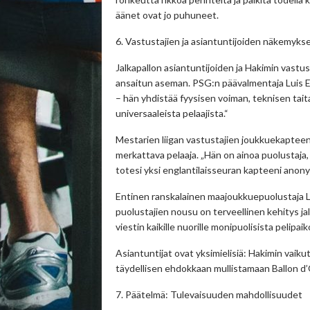
äänet ovat jo puhuneet.
6. Vastustajien ja asiantuntijoiden näkemyks
Jalkapallon asiantuntijoiden ja Hakimin vast
ansaitun aseman. PSG:n päävalmentaja Luis E
– hän yhdistää fyysisen voiman, teknisen ta
universaaleista pelaajista.“
Mestarien liigan vastustajien joukkuekapteenit
merkattava pelaaja. „Hän on ainoa puolusta
totesi yksi englantilaisseuran kapteeni anony
Entinen ranskalainen maajoukkuepuolustaja L
puolustajien nousu on terveellinen kehitys jal
viestin kaikille nuorille monipuolisista pelipaik
Asiantuntijat ovat yksimielisiä: Hakimin vaiku
täydellisen ehdokkaan mullistamaan Ballon d’
7. Päätelmä: Tulevaisuuden mahdollisuudet