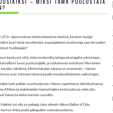
UOSIKIKSI – MIKSI TÄMÄ PUOLUSTAJA
N?
n d’Or -äänestyksen kiehtovimmista nimistä, keräten hurjan
iksi juuri tämä marokkolais-espanjalainen puolustaja saa niin paljon
llinnut hyökkääjät?
t käsitystä siitä, mitä modernilta laitapuolustajalta odotetaan.
kselliset luvut puolustajalle, ja ratkaisevat esitykset Mestarien
n kauden tähdistä. Mutta lukujen takana on enemmän – hänen
itonsa ovat tehneet hänestä pelin monipuolisimman vaikuttajan.
utakin kuin pelkän suorituskyvyn. Hänen vaatimaton lähtökohtansa
ima Afrikan ja arabimaiden kannattajien keskuudessa sekä aito
ät hänestä aidon kansan suosikin.
akimi voi olla se pelaaja, joka viimein rikkoo Ballon d’Orin
 kertoo ehkä jotain jalkapallon tulevaisuudesta.