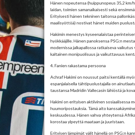
Hänen nopeutensa (huippunopeus 35,2 km/h) 
laidan, toimien samanaikaisesti sekä ensimm
Erityisesti hänen tekninen taitonsa pallonkäs
maalisyöttöä) nostivat hänet muiden puolustaj
Hakimin menestys kyseenalaistaa perinteise
hyökkääjille. Hänen panoksensa PSG:n mestaru
modernissa jalkapallossa ratkaiseva vaikutus v
kaltainen monipuolisuus ja vaikuttavuus kentä
4. Fanien rakastama persoona
Achraf Hakimi on noussut paitsi kentällä myös
espanjalaisella tähtipuolustajalla on ainutla
taustansa Madridin Vallecasin lähiöstä ja kov
Hakimi on erityisen aktiivinen sosiaalisessa m
huumoripostauksia. Tämä aito kanssakäyminen
keskuudessa. Hänen vahva yhteytensä Afrikan 
korostaa ylpeyttä maataan ja juuristaan.
Erityisen lämpimät välit hänellä on PSG:n kanna