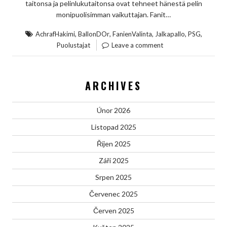
taitonsa ja pelinlukutaitonsa ovat tehneet hänestä pelin
monipuolisimman vaikuttajan. Fanit…
,
,
,
,
,
AchrafHakimi
BallonDOr
FanienValinta
Jalkapallo
PSG
Puolustajat
Leave a comment
ARCHIVES
Únor 2026
Listopad 2025
Říjen 2025
Září 2025
Srpen 2025
Červenec 2025
Červen 2025