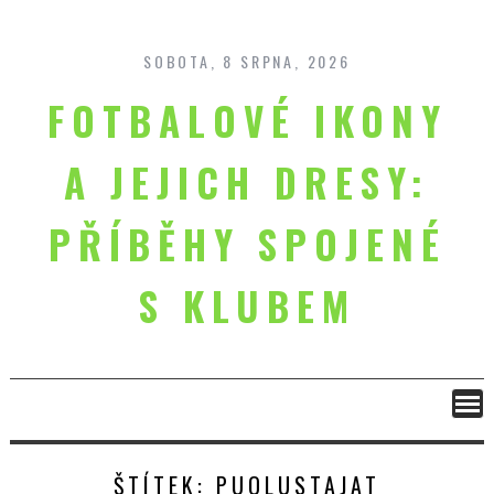
Skip
to
content
SOBOTA, 8 SRPNA, 2026
FOTBALOVÉ IKONY
A JEJICH DRESY:
PŘÍBĚHY SPOJENÉ
S KLUBEM
ŠTÍTEK:
PUOLUSTAJAT