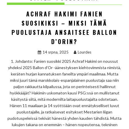
ACHRAF HAKIMI FANIEN
SUOSIKIKSI – MIKSI TÄMÄ
PUOLUSTAJA ANSAITSEE BALLON
D’ORIN?
14 srpna, 2025
Lourdes
1. Johdanto: Fanien suosikki 2025 Achraf Hakimi on noussut
yhdeksi 2025 Ballon d’Or -äänestyksen kiehtovimmista nimistä,
keräten hurjan kannatuksen faneilta ympäri maailmaa. Mutta
miksi juuri tämä marokkolais-espanjalainen puolustaja saa niin
paljon rakkautta kilpailussa, jota on perinteisesti hallinnut
hyökkääjät? Hakimin uskomaton kausi PSG:ssä on mullistanut
käsitystä siitä, mitä modernilta laitapuolustajalta odotetaan.
Hänen 11 maaliaan ja 14 syöttöään ovat ennätykselliset luvut
puolustajalle, ja ratkaisevat esitykset Mestarien liigan
pudotuspeleissä tekivät hänestä yhden kauden tähdistä. Mutta
lukujen takana on enemmän – hänen nopeutensa, tekninen