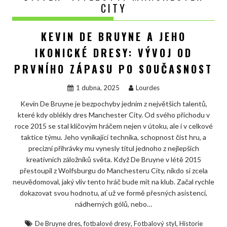
CITY
KEVIN DE BRUYNE A JEHO
IKONICKÉ DRESY: VÝVOJ OD
PRVNÍHO ZÁPASU PO SOUČASNOST
1 dubna, 2025
Lourdes
Kevin De Bruyne je bezpochyby jedním z největších talentů,
které kdy oblékly dres Manchester City. Od svého příchodu v
roce 2015 se stal klíčovým hráčem nejen v útoku, ale i v celkové
taktice týmu. Jeho vynikající technika, schopnost číst hru, a
precizní přihrávky mu vynesly titul jednoho z nejlepších
kreativních záložníků světa. Když De Bruyne v létě 2015
přestoupil z Wolfsburgu do Manchesteru City, nikdo si zcela
neuvědomoval, jaký vliv tento hráč bude mít na klub. Začal rychle
dokazovat svou hodnotu, ať už ve formě přesných asistencí,
nádherných gólů, nebo…
,
,
,
De Bruyne dres
fotbalové dresy
Fotbalový styl
Historie