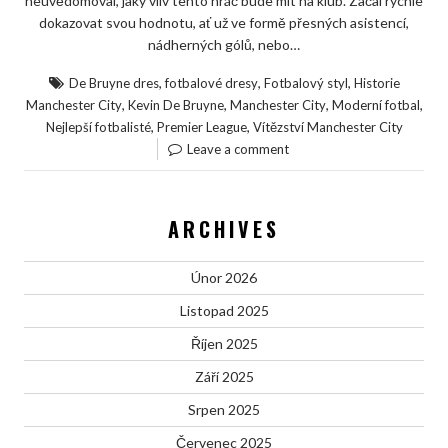
neuvědomoval, jaký vliv tento hráč bude mít na klub. Začal rychle
dokazovat svou hodnotu, ať už ve formě přesných asistencí,
nádherných gólů, nebo…
,
,
,
De Bruyne dres
fotbalové dresy
Fotbalový styl
Historie
,
,
,
,
Manchester City
Kevin De Bruyne
Manchester City
Moderní fotbal
,
,
Nejlepší fotbalisté
Premier League
Vítězství Manchester City
Leave a comment
ARCHIVES
Únor 2026
Listopad 2025
Říjen 2025
Září 2025
Srpen 2025
Červenec 2025