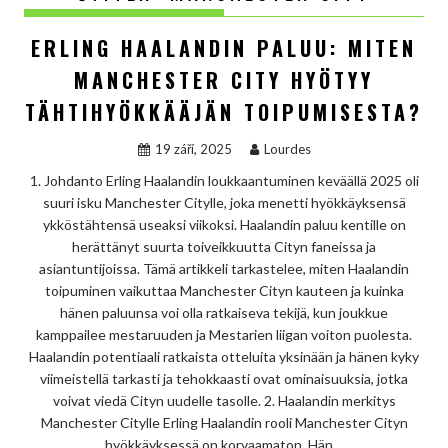
ERLING HAALANDIN PALUU: MITEN
MANCHESTER CITY HYÖTYY
TÄHTIHYÖKKÄÄJÄN TOIPUMISESTA?
19 září, 2025
Lourdes
1. Johdanto Erling Haalandin loukkaantuminen keväällä 2025 oli
suuri isku Manchester Citylle, joka menetti hyökkäyksensä
ykköstähtensä useaksi viikoksi. Haalandin paluu kentille on
herättänyt suurta toiveikkuutta Cityn faneissa ja
asiantuntijoissa. Tämä artikkeli tarkastelee, miten Haalandin
toipuminen vaikuttaa Manchester Cityn kauteen ja kuinka
hänen paluunsa voi olla ratkaiseva tekijä, kun joukkue
kamppailee mestaruuden ja Mestarien liigan voiton puolesta.
Haalandin potentiaali ratkaista otteluita yksinään ja hänen kyky
viimeistellä tarkasti ja tehokkaasti ovat ominaisuuksia, jotka
voivat viedä Cityn uudelle tasolle. 2. Haalandin merkitys
Manchester Citylle Erling Haalandin rooli Manchester Cityn
hyökkäyksessä on korvaamaton. Hän…