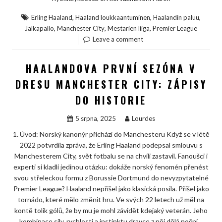
,
,
,
Erling Haaland
Haaland loukkaantuminen
Haalandin paluu
,
,
,
Jalkapallo
Manchester City
Mestarien liiga
Premier League
Leave a comment
HAALANDOVA PRVNÍ SEZÓNA V
DRESU MANCHESTER CITY: ZÁPISY
DO HISTORIE
5 srpna, 2025
Lourdes
1. Úvod: Norský kanonýr přichází do Manchesteru Když se v létě
2022 potvrdila zpráva, že Erling Haaland podepsal smlouvu s
Manchesterem City, svět fotbalu se na chvíli zastavil. Fanoušci i
experti si kladli jedinou otázku: dokáže norský fenomén přenést
svou střeleckou formu z Borussie Dortmund do nevyzpytatelné
Premier League? Haaland nepřišel jako klasická posila. Přišel jako
tornádo, které mělo změnit hru. Ve svých 22 letech už měl na
kontě tolik gólů, že by mu je mohl závidět kdejaký veterán. Jeho
kombinace síly, rychlosti a instinktu dravce z něj dělá noční…