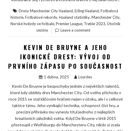
,
,
Dresy Manchester City Haaland
Erling Haaland
Fotbalová
,
,
,
,
historie
Fotbalové rekordy
Haaland statistiky
Manchester City
,
,
,
Norské hvězdy ve fotbale
Premier League
Treble 2023
Útočník
sezóny
Leave a comment
KEVIN DE BRUYNE A JEHO
IKONICKÉ DRESY: VÝVOJ OD
PRVNÍHO ZÁPASU PO SOUČASNOST
1 dubna, 2025
Lourdes
Kevin De Bruyne je bezpochyby jedním z největších talentů,
které kdy oblékly dres Manchester City. Od svého příchodu v
roce 2015 se stal klíčovým hráčem nejen v útoku, ale i v celkové
taktice týmu. Jeho vynikající technika, schopnost číst hru, a
precizní přihrávky mu vynesly titul jednoho z nejlepších
kreativních záložníků světa. Když De Bruyne v létě 2015
přestoupil z Wolfsburgu do Manchesteru City, nikdo si zcela