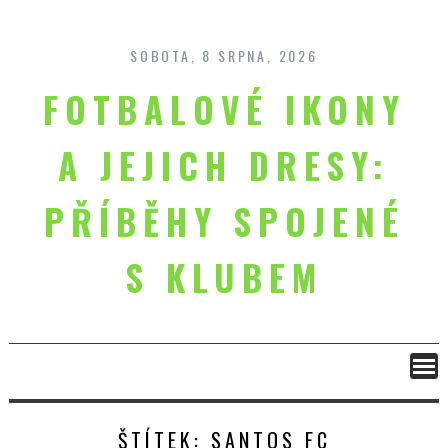
Skip
to
content
SOBOTA, 8 SRPNA, 2026
FOTBALOVÉ IKONY
A JEJICH DRESY:
PŘÍBĚHY SPOJENÉ
S KLUBEM
ŠTÍTEK:
SANTOS FC