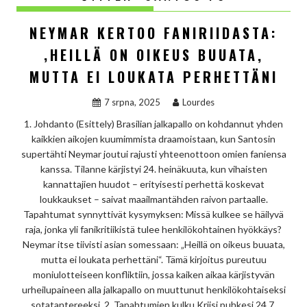
NEYMAR KERTOO FANIRIIDASTA:
‚HEILLÄ ON OIKEUS BUUATA,
MUTTA EI LOUKATA PERHETTÄNI
7 srpna, 2025
Lourdes
1. Johdanto (Esittely) Brasilian jalkapallo on kohdannut yhden
kaikkien aikojen kuumimmista draamoistaan, kun Santosin
supertähti Neymar joutui rajusti yhteenottoon omien faniensa
kanssa. Tilanne kärjistyi 24. heinäkuuta, kun vihaisten
kannattajien huudot – erityisesti perhettä koskevat
loukkaukset – saivat maailmantähden raivon partaalle.
Tapahtumat synnyttivät kysymyksen: Missä kulkee se häilyvä
raja, jonka yli fanikritiikistä tulee henkilökohtainen hyökkäys?
Neymar itse tiivisti asian somessaan: „Heillä on oikeus buuata,
mutta ei loukata perhettäni“. Tämä kirjoitus pureutuu
moniulotteiseen konfliktiin, jossa kaiken aikaa kärjistyvän
urheilupaineen alla jalkapallo on muuttunut henkilökohtaiseksi
sotatantereeksi. 2. Tapahtumien kulku Kriisi puhkesi 24.7.