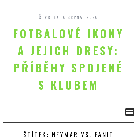
Skip
to
content
ČTVRTEK, 6 SRPNA, 2026
FOTBALOVÉ IKONY
A JEJICH DRESY:
PŘÍBĚHY SPOJENÉ
S KLUBEM
ŠTÍTEK:
NEYMAR VS. FANIT