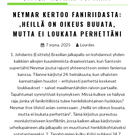
NEYMAR KERTOO FANIRIIDASTA:
‚HEILLÄ ON OIKEUS BUUATA,
MUTTA EI LOUKATA PERHETTÄNI
7 srpna, 2025
Lourdes
1. Johdanto (Esittely) Brasilian jalkapallo on kohdannut yhden
kaikkien aikojen kuumimmista draamoistaan, kun Santosin
supertähti Neymar joutui rajusti yhteenottoon omien faniensa
kanssa. Tilanne kärjistyi 24. heinäkuuta, kun vihaisten
kannattajien huudot – erityisesti perhettä koskevat
loukkaukset – saivat maailmantähden raivon partaalle.
Tapahtumat synnyttivät kysymyksen: Missä kulkee se häilyvä
raja, jonka yli fanikritiikistä tulee henkilökohtainen hyökkäys?
Neymar itse tiivisti asian somessaan: „Heillä on oikeus buuata,
mutta ei loukata perhettäni“. Tämä kirjoitus pureutuu
moniulotteiseen konfliktiin, jossa kaiken aikaa kärjistyvän
urheilupaineen alla jalkapallo on muuttunut henkilökohtaiseksi
sotatantereeksi. 2. Tapahtumien kulku Kriisi puhkesi 24.7.