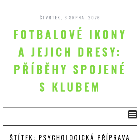
Skip
to
content
ČTVRTEK, 6 SRPNA, 2026
FOTBALOVÉ IKONY
A JEJICH DRESY:
PŘÍBĚHY SPOJENÉ
S KLUBEM
ŠTÍTEK:
PSYCHOLOGICKÁ PŘÍPRAVA