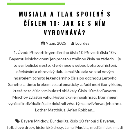
MUSIALA A TLAK SPOJENÝ S
ČÍSLEM 10: JAK SE S NÍM
VYROVNÁVÁ?
9 září, 2025
Lourdes
1. Úvod: Převzetí legendárního čísla 10 Převzetí čísla 10 v
Bayernu Mnichov není jen prostou změnou čísla na zádech – je
to symbolické gesto, které nese s sebou bohatou historii,
očekávání a obrovský tlak. Jamal Musiala se stal novým
nositelem tohoto legendárního čísla po odchodu Leroyho
Saného, a tímto krokem se automaticky zařadil mezi ikony klubu,
které toto číslo v minulosti oblékaly. Číslo 10 má v Bayernu
Mnichov zvláštní váhu. Historicky jej nosili hráči, kteří nejen
vynikali individuálně, ale dokázali vést tým a ovlivňovat jeho hru.
Lothar Matthäus, Arjen Robben…
,
,
,
,
Bayern Mnichov
Bundesliga
číslo 10
fanoušci Bayernu
,
,
,
,
fotbalové dresy
historické dresy
Jamal Musiala
mediální tlak
mladí