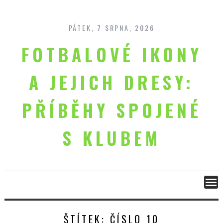
Skip
to
content
PÁTEK, 7 SRPNA, 2026
FOTBALOVÉ IKONY
A JEJICH DRESY:
PŘÍBĚHY SPOJENÉ
S KLUBEM
ŠTÍTEK:
ČÍSLO 10