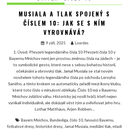
MUSIALA A TLAK SPOJENÝ S
ČÍSLEM 10: JAK SE S NÍM
VYROVNÁVÁ?
9 září, 2025
Lourdes
1. Úvod: Převzetí legendárního čísla 10 Převzetí čísla 10 v
Bayernu Mnichov není jen prostou změnou čísla na zádech – je
to symbolické gesto, které nese s sebou bohatou historii,
očekávání a obrovský tlak. Jamal Musiala se stal novým
nositelem tohoto legendárního čísla po odchodu Leroyho
Saného, a tímto krokem se automaticky zařadil mezi ikony klubu,
které toto číslo v minulosti oblékaly. Číslo 10 má v Bayernu
Mnichov zvláštní váhu. Historicky jej nosili hráči, kteří nejen
vynikali individuálně, ale dokázali vést tým a ovlivňovat jeho hru.
Lothar Matthäus, Arjen Robben…
,
,
,
,
Bayern Mnichov
Bundesliga
číslo 10
fanoušci Bayernu
,
,
,
,
fotbalové dresy
historické dresy
Jamal Musiala
mediální tlak
mladí