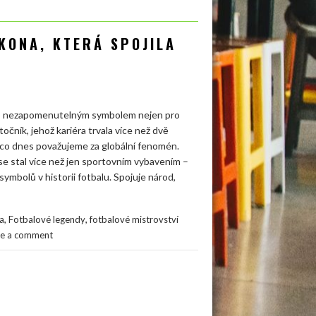
IKONA, KTERÁ SPOJILA
alo nezapomenutelným symbolem nejen pro
točník, jehož kariéra trvala více než dvě
to, co dnes považujeme za globální fenomén.
 se stal více než jen sportovním vybavením –
symbolů v historii fotbalu. Spojuje národ,
,
,
a
Fotbalové legendy
fotbalové mistrovství
ve a comment