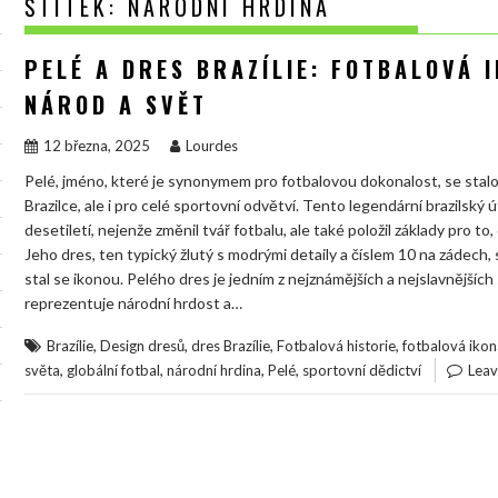
ŠTÍTEK:
NÁRODNÍ HRDINA
PELÉ A DRES BRAZÍLIE: FOTBALOVÁ 
NÁROD A SVĚT
12 března, 2025
Lourdes
Pelé, jméno, které je synonymem pro fotbalovou dokonalost, se st
Brazilce, ale i pro celé sportovní odvětví. Tento legendární brazilský ú
desetiletí, nejenže změnil tvář fotbalu, ale také položil základy pro 
Jeho dres, ten typický žlutý s modrými detaily a číslem 10 na zádech,
stal se ikonou. Pelého dres je jedním z nejznámějších a nejslavnějších 
reprezentuje národní hrdost a…
,
,
,
,
Brazílie
Design dresů
dres Brazílie
Fotbalová historie
fotbalová ikon
,
,
,
,
světa
globální fotbal
národní hrdina
Pelé
sportovní dědictví
Lea