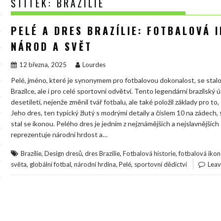
ŠTÍTEK:
BRAZÍLIE
PELÉ A DRES BRAZÍLIE: FOTBALOVÁ 
NÁROD A SVĚT
12 března, 2025
Lourdes
Pelé, jméno, které je synonymem pro fotbalovou dokonalost, se st
Brazilce, ale i pro celé sportovní odvětví. Tento legendární brazilský ú
desetiletí, nejenže změnil tvář fotbalu, ale také položil základy pro 
Jeho dres, ten typický žlutý s modrými detaily a číslem 10 na zádech,
stal se ikonou. Pelého dres je jedním z nejznámějších a nejslavnějších 
reprezentuje národní hrdost a…
,
,
,
,
Brazílie
Design dresů
dres Brazílie
Fotbalová historie
fotbalová ikon
,
,
,
,
světa
globální fotbal
národní hrdina
Pelé
sportovní dědictví
Lea