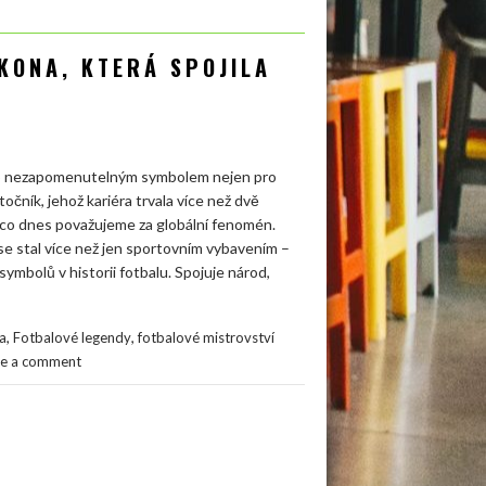
IKONA, KTERÁ SPOJILA
alo nezapomenutelným symbolem nejen pro
točník, jehož kariéra trvala více než dvě
to, co dnes považujeme za globální fenomén.
 se stal více než jen sportovním vybavením –
symbolů v historii fotbalu. Spojuje národ,
,
,
a
Fotbalové legendy
fotbalové mistrovství
ve a comment