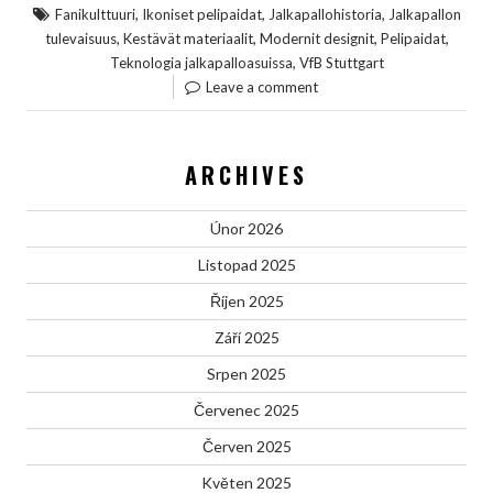
,
,
,
Fanikulttuuri
Ikoniset pelipaidat
Jalkapallohistoria
Jalkapallon
,
,
,
,
tulevaisuus
Kestävät materiaalit
Modernit designit
Pelipaidat
,
Teknologia jalkapalloasuissa
VfB Stuttgart
Leave a comment
ARCHIVES
Únor 2026
Listopad 2025
Říjen 2025
Září 2025
Srpen 2025
Červenec 2025
Červen 2025
Květen 2025