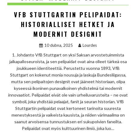
VFB STUTTGARTIN PELIPAIDAT:
HISTORIALLISET HETKET JA
MODERNIT DESIGNIT
10 dubna, 2025
Lourdes
1. Johdanto VfB Stuttgart on yksi Saksan arvostetuimmista
jalkapalloseuroista, ja sen pelipaidat ovat aina olleet tärkeä osa
joukkueen identiteettiä. Perustettu vuonna 1893, VfB
Stuttgart on kokenut monia nousuja ja laskuja Bundesliigassa,
mutta sen pelipaitojen designit ovat jääneet historiaan, olipa
kyseessä ikoninen punavalkoinen yhdistelmä tai modernit
innovaatiot. Pelipaidat eivät ole vain urheiluvarusteita – ne ovat
symboli, joka yhdistää pelaajat, fanit ja seuran historian. VfB
Stuttgartin pelipaidat ovat kertoneet tarinoita suuresta
menestyksestä ja vaikeista kausista, ja niiden värimaailma on
saanut arvoisensa tunnustuksen eri sukupolvien faneilta.
Pelipaidat ovat myös kulttuurinen ilmiö, joka luo…