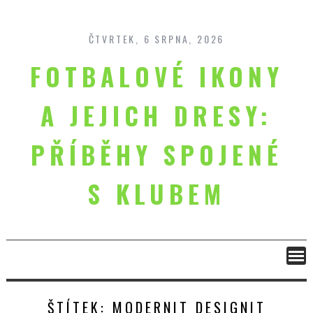
Skip
to
content
ČTVRTEK, 6 SRPNA, 2026
FOTBALOVÉ IKONY
A JEJICH DRESY:
PŘÍBĚHY SPOJENÉ
S KLUBEM
ŠTÍTEK:
MODERNIT DESIGNIT