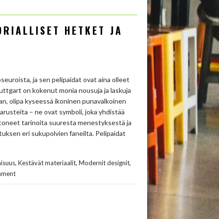
ORIALLISET HETKET JA
euroista, ja sen pelipaidat ovat aina olleet
uttgart on kokenut monia nousuja ja laskuja
aan, olipa kyseessä ikoninen punavalkoinen
varusteita – ne ovat symboli, joka yhdistää
kertoneet tarinoita suuresta menestyksestä ja
tuksen eri sukupolvien faneilta. Pelipaidat
,
,
,
aisuus
Kestävät materiaalit
Modernit designit
mment