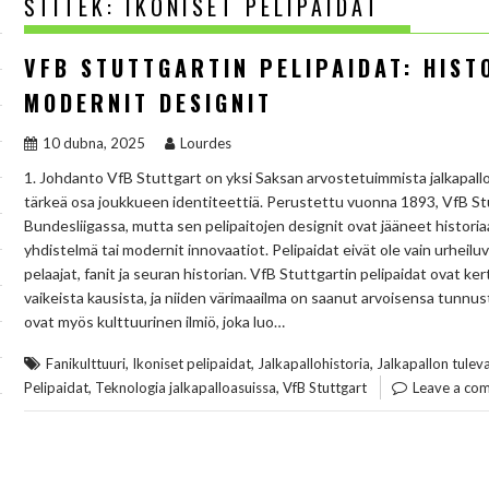
ŠTÍTEK:
IKONISET PELIPAIDAT
VFB STUTTGARTIN PELIPAIDAT: HIST
MODERNIT DESIGNIT
10 dubna, 2025
Lourdes
1. Johdanto VfB Stuttgart on yksi Saksan arvostetuimmista jalkapallos
tärkeä osa joukkueen identiteettiä. Perustettu vuonna 1893, VfB St
Bundesliigassa, mutta sen pelipaitojen designit ovat jääneet histori
yhdistelmä tai modernit innovaatiot. Pelipaidat eivät ole vain urheilu
pelaajat, fanit ja seuran historian. VfB Stuttgartin pelipaidat ovat 
vaikeista kausista, ja niiden värimaailma on saanut arvoisensa tunnus
ovat myös kulttuurinen ilmiö, joka luo…
,
,
,
Fanikulttuuri
Ikoniset pelipaidat
Jalkapallohistoria
Jalkapallon tulev
,
,
Pelipaidat
Teknologia jalkapalloasuissa
VfB Stuttgart
Leave a co