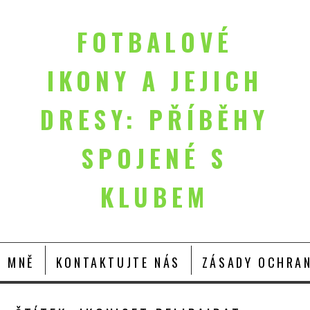
FOTBALOVÉ
IKONY A JEJICH
DRESY: PŘÍBĚHY
SPOJENÉ S
KLUBEM
O MNĚ
KONTAKTUJTE NÁS
ZÁSADY OCHRAN