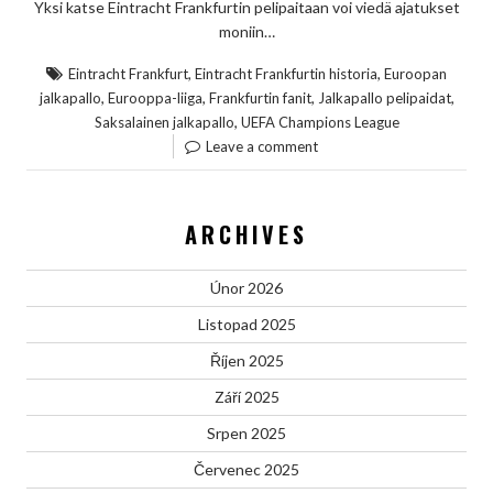
Yksi katse Eintracht Frankfurtin pelipaitaan voi viedä ajatukset
moniin…
,
,
Eintracht Frankfurt
Eintracht Frankfurtin historia
Euroopan
,
,
,
,
jalkapallo
Eurooppa-liiga
Frankfurtin fanit
Jalkapallo pelipaidat
,
Saksalainen jalkapallo
UEFA Champions League
Leave a comment
ARCHIVES
Únor 2026
Listopad 2025
Říjen 2025
Září 2025
Srpen 2025
Červenec 2025