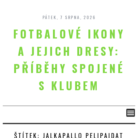
Skip
to
content
PÁTEK, 7 SRPNA, 2026
FOTBALOVÉ IKONY
A JEJICH DRESY:
PŘÍBĚHY SPOJENÉ
S KLUBEM
ŠTÍTEK:
JALKAPALLO PELIPAIDAT