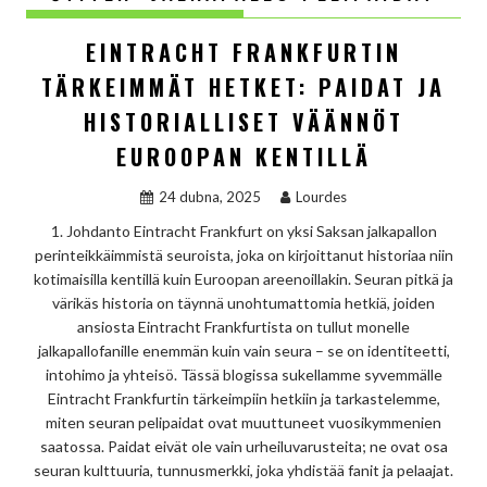
EINTRACHT FRANKFURTIN
TÄRKEIMMÄT HETKET: PAIDAT JA
HISTORIALLISET VÄÄNNÖT
EUROOPAN KENTILLÄ
24 dubna, 2025
Lourdes
1. Johdanto Eintracht Frankfurt on yksi Saksan jalkapallon
perinteikkäimmistä seuroista, joka on kirjoittanut historiaa niin
kotimaisilla kentillä kuin Euroopan areenoillakin. Seuran pitkä ja
värikäs historia on täynnä unohtumattomia hetkiä, joiden
ansiosta Eintracht Frankfurtista on tullut monelle
jalkapallofanille enemmän kuin vain seura – se on identiteetti,
intohimo ja yhteisö. Tässä blogissa sukellamme syvemmälle
Eintracht Frankfurtin tärkeimpiin hetkiin ja tarkastelemme,
miten seuran pelipaidat ovat muuttuneet vuosikymmenien
saatossa. Paidat eivät ole vain urheiluvarusteita; ne ovat osa
seuran kulttuuria, tunnusmerkki, joka yhdistää fanit ja pelaajat.