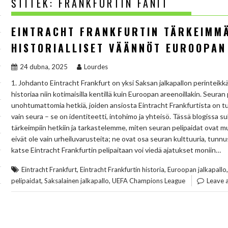
ŠTÍTEK:
FRANKFURTIN FANIT
EINTRACHT FRANKFURTIN TÄRKEIMMÄ
HISTORIALLISET VÄÄNNÖT EUROOPAN
24 dubna, 2025
Lourdes
1. Johdanto Eintracht Frankfurt on yksi Saksan jalkapallon perinteikkä
historiaa niin kotimaisilla kentillä kuin Euroopan areenoillakin. Seuran 
unohtumattomia hetkiä, joiden ansiosta Eintracht Frankfurtista on tu
vain seura – se on identiteetti, intohimo ja yhteisö. Tässä blogissa 
tärkeimpiin hetkiin ja tarkastelemme, miten seuran pelipaidat ovat
eivät ole vain urheiluvarusteita; ne ovat osa seuran kulttuuria, tunnus
katse Eintracht Frankfurtin pelipaitaan voi viedä ajatukset moniin…
,
,
Eintracht Frankfurt
Eintracht Frankfurtin historia
Euroopan jalkapallo
,
,
pelipaidat
Saksalainen jalkapallo
UEFA Champions League
Leave 