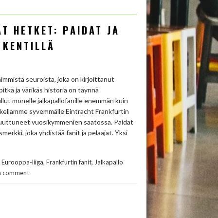
T HETKET: PAIDAT JA
 KENTILLÄ
immistä seuroista, joka on kirjoittanut
pitkä ja värikäs historia on täynnä
llut monelle jalkapallofanille enemmän kuin
sukellamme syvemmälle Eintracht Frankfurtin
 muuttuneet vuosikymmenien saatossa. Paidat
merkki, joka yhdistää fanit ja pelaajat. Yksi
,
,
,
Eurooppa-liiga
Frankfurtin fanit
Jalkapallo
a comment