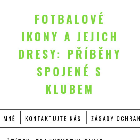
FOTBALOVÉ
IKONY A JEJICH
DRESY: PŘÍBĚHY
SPOJENÉ S
KLUBEM
O MNĚ
KONTAKTUJTE NÁS
ZÁSADY OCHRAN