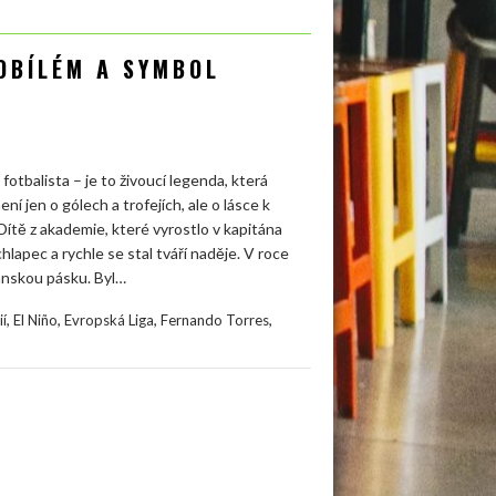
OBÍLÉM A SYMBOL
otbalista – je to živoucí legenda, která
í jen o gólech a trofejích, ale o lásce k
 Dítě z akademie, které vyrostlo v kapitána
hlapec a rychle se stal tváří naděje. V roce
tánskou pásku. Byl…
,
,
,
,
ií
El Niño
Evropská Liga
Fernando Torres