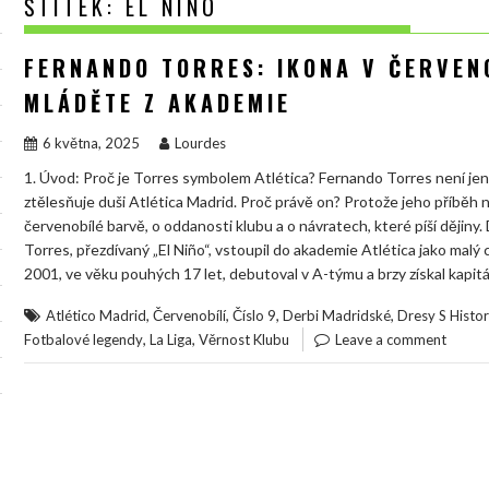
ŠTÍTEK:
EL NIÑO
FERNANDO TORRES: IKONA V ČERVEN
MLÁDĚTE Z AKADEMIE
6 května, 2025
Lourdes
1. Úvod: Proč je Torres symbolem Atlética? Fernando Torres není jen f
ztělesňuje duši Atlética Madrid. Proč právě on? Protože jeho příběh nen
červenobílé barvě, o oddanosti klubu a o návratech, které píší dějiny.
Torres, přezdívaný „El Niño“, vstoupil do akademie Atlética jako malý c
2001, ve věku pouhých 17 let, debutoval v A-týmu a brzy získal kapi
,
,
,
,
Atlético Madrid
Červenobílí
Číslo 9
Derbi Madridské
Dresy S Histor
,
,
Fotbalové legendy
La Liga
Věrnost Klubu
Leave a comment