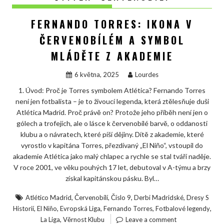
FERNANDO TORRES: IKONA V
ČERVENOBÍLÉM A SYMBOL
MLÁDĚTE Z AKADEMIE
6 května, 2025
Lourdes
1. Úvod: Proč je Torres symbolem Atlética? Fernando Torres
není jen fotbalista – je to živoucí legenda, která ztělesňuje duši
Atlética Madrid. Proč právě on? Protože jeho příběh není jen o
gólech a trofejích, ale o lásce k červenobílé barvě, o oddanosti
klubu a o návratech, které píší dějiny. Dítě z akademie, které
vyrostlo v kapitána Torres, přezdívaný „El Niño“, vstoupil do
akademie Atlética jako malý chlapec a rychle se stal tváří naděje.
V roce 2001, ve věku pouhých 17 let, debutoval v A-týmu a brzy
získal kapitánskou pásku. Byl…
,
,
,
,
Atlético Madrid
Červenobílí
Číslo 9
Derbi Madridské
Dresy S
,
,
,
,
,
Historií
El Niño
Evropská Liga
Fernando Torres
Fotbalové legendy
,
La Liga
Věrnost Klubu
Leave a comment