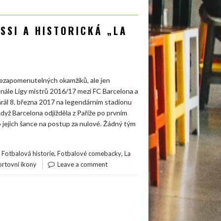
SSI A HISTORICKÁ „LA
 nezapomenutelných okamžiků, ale jen
inále Ligy mistrů 2016/17 mezi FC Barcelona a
rál 8. března 2017 na legendárním stadionu
yž Barcelona odjížděla z Paříže po prvním
 jejich šance na postup za nulové. Žádný tým
,
,
,
Fotbalová historie
Fotbalové comebacky
La
rtovní ikony
Leave a comment