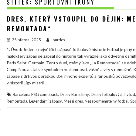
ŠTÍTEK:
SPORTOVNÍ IKONY
DRES, KTERÝ VSTOUPIL DO DĚJIN: ME
REMONTADA“
25 března, 2025
Lourdes
1. Úvod: Jeden z největších zápasů fotbalové historie Fotbal je plný
málokterý zápas se zapsal do historie tak výrazně jako odvetné osmif
Paris Saint-Germain. Tento duel, známý jako „La Remontada“, se odeh
Camp Nou a stal se symbolem nezlomnosti, vášně a víry v nemožné. Kd
zápase s drtivou porážkou 0:4, mnoho expertů a fanoušků považovalo
v historii Ligy mistrů…
,
,
Barcelona PSG comeback
Dresy Barcelony
Dresy fotbalových hvězd
,
,
,
,
Remontada
Legendární zápasy
Messi dres
Nezapomenutelný fotbal
Spo