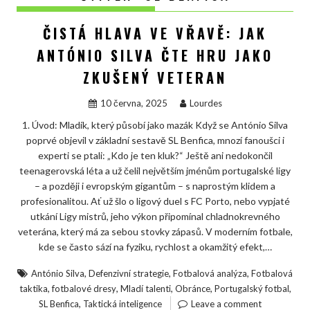
ČISTÁ HLAVA VE VŘAVĚ: JAK
ANTÓNIO SILVA ČTE HRU JAKO
ZKUŠENÝ VETERAN
10 června, 2025
Lourdes
1. Úvod: Mladík, který působí jako mazák Když se António Silva
poprvé objevil v základní sestavě SL Benfica, mnozí fanoušci i
experti se ptali: „Kdo je ten kluk?“ Ještě ani nedokončil
teenagerovská léta a už čelil největším jménům portugalské ligy
– a později i evropským gigantům – s naprostým klidem a
profesionalitou. Ať už šlo o ligový duel s FC Porto, nebo vypjaté
utkání Ligy mistrů, jeho výkon připomínal chladnokrevného
veterána, který má za sebou stovky zápasů. V moderním fotbale,
kde se často sází na fyziku, rychlost a okamžitý efekt,…
,
,
,
António Silva
Defenzivní strategie
Fotbalová analýza
Fotbalová
,
,
,
,
,
taktika
fotbalové dresy
Mladí talenti
Obránce
Portugalský fotbal
,
SL Benfica
Taktická inteligence
Leave a comment