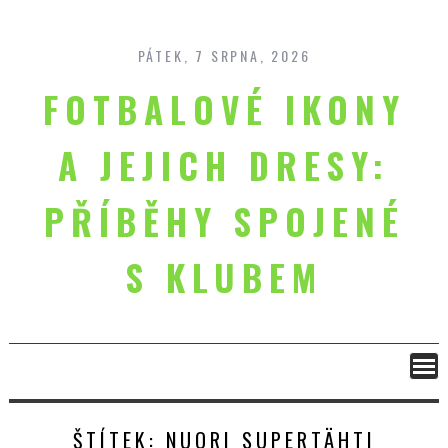
Skip
to
content
PÁTEK, 7 SRPNA, 2026
FOTBALOVÉ IKONY
A JEJICH DRESY:
PŘÍBĚHY SPOJENÉ
S KLUBEM
ŠTÍTEK:
NUORI SUPERTÄHTI