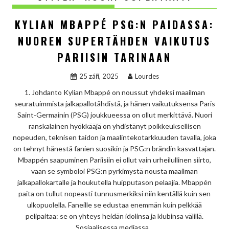
KYLIAN MBAPPÉ PSG:N PAIDASSA:
NUOREN SUPERTÄHDEN VAIKUTUS
PARIISIN TARINAAN
25 září, 2025
Lourdes
1. Johdanto Kylian Mbappé on noussut yhdeksi maailman
seuratuimmista jalkapallotähdistä, ja hänen vaikutuksensa Paris
Saint-Germainin (PSG) joukkueessa on ollut merkittävä. Nuori
ranskalainen hyökkääjä on yhdistänyt poikkeuksellisen
nopeuden, teknisen taidon ja maalintekotarkkuuden tavalla, joka
on tehnyt hänestä fanien suosikin ja PSG:n brändin kasvattajan.
Mbappén saapuminen Pariisiin ei ollut vain urheilullinen siirto,
vaan se symboloi PSG:n pyrkimystä nousta maailman
jalkapallokartalle ja houkutella huipputason pelaajia. Mbappén
paita on tullut nopeasti tunnusmerkiksi niin kentällä kuin sen
ulkopuolella. Faneille se edustaa enemmän kuin pelkkää
pelipaitaa: se on yhteys heidän idolinsa ja klubinsa välillä.
Sosiaalisessa mediassa…