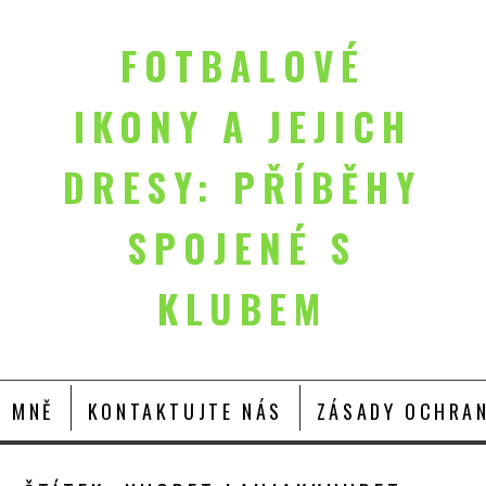
FOTBALOVÉ
IKONY A JEJICH
DRESY: PŘÍBĚHY
SPOJENÉ S
KLUBEM
O MNĚ
KONTAKTUJTE NÁS
ZÁSADY OCHRAN