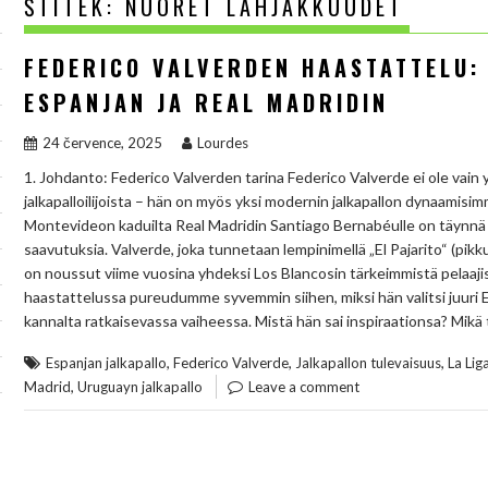
ŠTÍTEK:
NUORET LAHJAKKUUDET
FEDERICO VALVERDEN HAASTATTELU: 
ESPANJAN JA REAL MADRIDIN
24 července, 2025
Lourdes
1. Johdanto: Federico Valverden tarina Federico Valverde ei ole vain
jalkapalloilijoista – hän on myös yksi modernin jalkapallon dynaamis
Montevideon kaduilta Real Madridin Santiago Bernabéulle on täynnä
saavutuksia. Valverde, joka tunnetaan lempinimellä „El Pajarito“ (pik
on noussut viime vuosina yhdeksi Los Blancosin tärkeimmistä pelaajis
haastattelussa pureudumme syvemmin siihen, miksi hän valitsi juuri E
kannalta ratkaisevassa vaiheessa. Mistä hän sai inspiraationsa? Mikä
,
,
,
Espanjan jalkapallo
Federico Valverde
Jalkapallon tulevaisuus
La Lig
,
Madrid
Uruguayn jalkapallo
Leave a comment