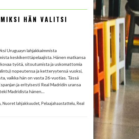
MIKSI HÄN VALITSI
 yksi Uruguayn lahjakkaimmista
immista keskikenttäpelaajista. Hänen matkansa
 kovaa työtä, sitoutumista ja uskomattomia
kulintu) nopeutensa ja ketteryytensä vuoksi,
ta, vaikka hän on vasta 26-vuotias. Tässä
spanjan ja erityisesti Real Madridin uransa
 teki Madridista hänen…
,
,
,
a
Nuoret lahjakkuudet
Pelaajahaastattelu
Real