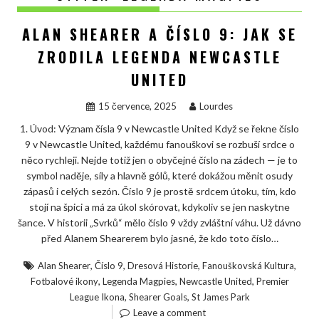
ALAN SHEARER A ČÍSLO 9: JAK SE
ZRODILA LEGENDA NEWCASTLE
UNITED
15 července, 2025
Lourdes
1. Úvod: Význam čísla 9 v Newcastle United Když se řekne číslo
9 v Newcastle United, každému fanouškovi se rozbuší srdce o
něco rychleji. Nejde totiž jen o obyčejné číslo na zádech — je to
symbol naděje, síly a hlavně gólů, které dokážou měnit osudy
zápasů i celých sezón. Číslo 9 je prostě srdcem útoku, tím, kdo
stojí na špici a má za úkol skórovat, kdykoliv se jen naskytne
šance. V historii „Svrků“ mělo číslo 9 vždy zvláštní váhu. Už dávno
před Alanem Shearerem bylo jasné, že kdo toto číslo…
,
,
,
,
Alan Shearer
Číslo 9
Dresová Historie
Fanouškovská Kultura
,
,
,
Fotbalové ikony
Legenda Magpies
Newcastle United
Premier
,
,
League Ikona
Shearer Goals
St James Park
Leave a comment