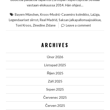
vastaan elokuussa 2014. Hän ohjasi…
,
,
,
Bayern München
Kroos-Modrić-Casemiro kolmikko
LaLiga
,
,
,
Legendaariset siirrot
Real Madrid
Saksan jalkapallomaajoukkue
,
Toni Kroos
Zinedine Zidane
Leave a comment
ARCHIVES
Únor 2026
Listopad 2025
Říjen 2025
Září 2025
Srpen 2025
Červenec 2025
Červen 2025