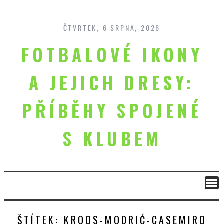
Skip
to
content
ČTVRTEK, 6 SRPNA, 2026
FOTBALOVÉ IKONY
A JEJICH DRESY:
PŘÍBĚHY SPOJENÉ
S KLUBEM
ŠTÍTEK:
KROOS-MODRIĆ-CASEMIRO