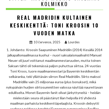
KOLMIKKO
REAL MADRIDIN KULTAINEN
KESKIKENTTÄ: TONI KROOSIN 10
VUODEN MATKA
10 července, 2025
Lourdes
1. Johdanto: Kroosin Saapuminen Madridiin (2014) Kesällä 2014
jalkapallomaailmassa kuohui – nuori saksalaismaalivahti Manuel
Neuer oli juuri voittanut maailmanmestaruuden, mutta toinen
Saksan tähti oli tekemässä paljon puhuttua siirtoa. 24-vuotias
Toni Kroos, tuore maailmanmestari ja Bayernin keskikentän
selkäranka, teki yllättävän siirron Real Madridiin. Siirto maksoi
Madridille vain 25 miljoonaa euroa (plus bonukset), mikä
nykypäivän hurjien siirtosummitten valossa näyttää naurettavan
edulliselta. Monet Bayernin fanit olivat järkyttyneitä – heidän
mielestään seura oli päästänyt liian helpolla irti yhdestä
maailman parhaista keskikenttäpelaajista. Kroosin debyytti
uudessa paidassa tapahtui Euroopan supercupissa Sevillaa