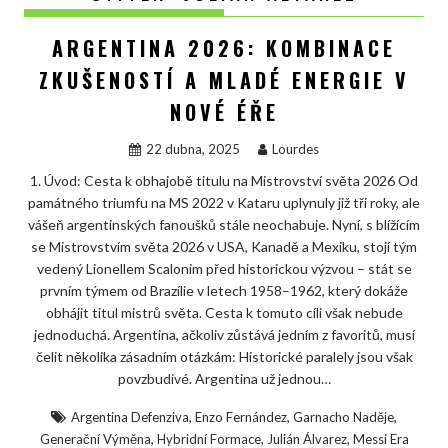
ARGENTINA 2026: KOMBINACE
ZKUŠENOSTÍ A MLADÉ ENERGIE V
NOVÉ ÉŘE
22 dubna, 2025
Lourdes
1. Úvod: Cesta k obhajobě titulu na Mistrovství světa 2026 Od
památného triumfu na MS 2022 v Kataru uplynuly již tři roky, ale
vášeň argentinských fanoušků stále neochabuje. Nyní, s blížícím
se Mistrovstvím světa 2026 v USA, Kanadě a Mexiku, stojí tým
vedený Lionellem Scalonim před historickou výzvou – stát se
prvním týmem od Brazílie v letech 1958–1962, který dokáže
obhájit titul mistrů světa. Cesta k tomuto cíli však nebude
jednoduchá. Argentina, ačkoliv zůstává jedním z favoritů, musí
čelit několika zásadním otázkám: Historické paralely jsou však
povzbudivé. Argentina už jednou…
,
,
,
Argentina Defenziva
Enzo Fernández
Garnacho Naděje
,
,
,
Generační Výměna
Hybridní Formace
Julián Álvarez
Messi Era