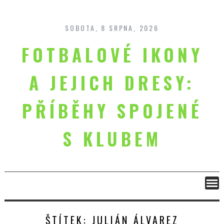
Skip
to
content
SOBOTA, 8 SRPNA, 2026
FOTBALOVÉ IKONY
A JEJICH DRESY:
PŘÍBĚHY SPOJENÉ
S KLUBEM
ŠTÍTEK:
JULIÁN ÁLVAREZ