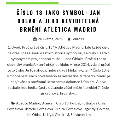
ČÍSLO 13 JAKO SYMBOL: JAN
OBLAK A JEHO NEVIDITELNÁ
BRNĚNÍ ATLÉTICA MADRID
20 května, 2025
Lourdes
1. Úvod: Proč právě číslo 13? V Atléticu Madrid, kde každé číslo
na dresu nese svou vlastní historii a symboliku, se číslo 13 stalo
synonymem pro jednoho muže – Jana Oblaka. Proč si tento
slovinský brankář, který přišel do klubu v roce 2014, vybral právě
toto číslo? Je to náhoda, nebo skrývá hlubší význam? Číslo 13 je
v mnoha kulturách považováno za nešťastné. V západní tradici je
spojováno s pověrami, strachem a dokonce i ďáblem. Ale ve
fotbale, kde logika často ustupuje vášni, může i „prokleté“ číslo
získat nový, hrdinský…
,
,
,
,
,
Atletico Madrid
Brankari
Cislo 13
Fotbal
Fotbalova Cisla
,
,
,
,
Fotbalova Historie
Fotbalova Kultura
Fotbalove Legendy
Golman
,
,
,
Jan Oblak
La Liga
Oblak 13
Slovinsky Lev