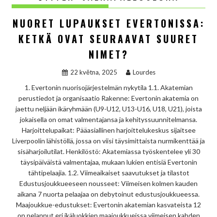
NUORET LUPAUKSET EVERTONISSA:
KETKÄ OVAT SEURAAVAT SUURET
NIMET?
22 května, 2025
Lourdes
1. Evertonin nuorisojärjestelmän nykytila 1.1. Akatemian
perustiedot ja organisaatio Rakenne: Evertonin akatemia on
jaettu neljään ikäryhmään (U9-U12, U13-U16, U18, U21), joista
jokaisella on omat valmentajansa ja kehityssuunnitelmansa.
Harjoittelupaikat: Pääasiallinen harjoittelukeskus sijaitsee
Liverpoolin lähistöllä, jossa on viisi täysimittaista nurmikenttää ja
sisäharjoilutilat. Henkilöstö: Akatemiassa työskentelee yli 30
täysipäiväistä valmentajaa, mukaan lukien entisiä Evertonin
tähtipelaajia. 1.2. Viimeaikaiset saavutukset ja tilastot
Edustusjoukkueeseen nousseet: Viimeisen kolmen kauden
aikana 7 nuorta pelaajaa on debytoinut edustusjoukkueessa.
Maajoukkue-edustukset: Evertonin akatemian kasvateista 12
on pelannut eri ikäluokkien maajoukkueissa viimeisen kahden