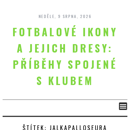
Skip
to
content
NEDĚLE, 9 SRPNA, 2026
FOTBALOVÉ IKONY
A JEJICH DRESY:
PŘÍBĚHY SPOJENÉ
S KLUBEM
ŠTÍTEK:
JALKAPALLOSEURA