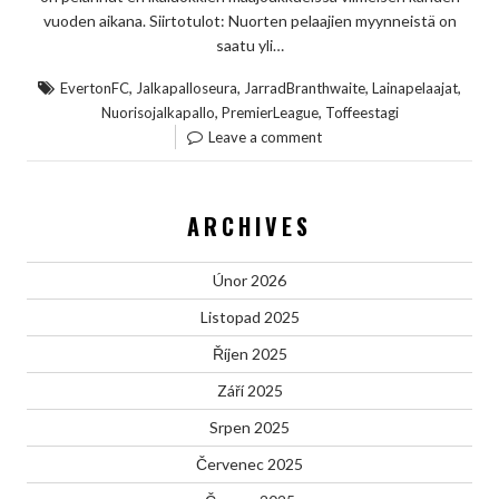
vuoden aikana. Siirtotulot: Nuorten pelaajien myynneistä on
saatu yli…
,
,
,
,
EvertonFC
Jalkapalloseura
JarradBranthwaite
Lainapelaajat
,
,
Nuorisojalkapallo
PremierLeague
Toffeestagi
Leave a comment
ARCHIVES
Únor 2026
Listopad 2025
Říjen 2025
Září 2025
Srpen 2025
Červenec 2025