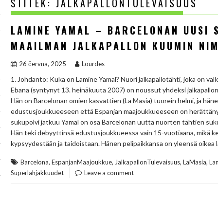
ŠTÍTEK:
JALKAPALLONTULEVAISUUS
LAMINE YAMAL – BARCELONAN UUSI 
MAAILMAN JALKAPALLON KUUMIN NIM
26 června, 2025
Lourdes
1. Johdanto: Kuka on Lamine Yamal? Nuori jalkapallotähti, joka on va
Ebana (syntynyt 13. heinäkuuta 2007) on noussut yhdeksi jalkapallon
Hän on Barcelonan omien kasvattien (La Masia) tuorein helmi, ja hä
edustusjoukkueeseen että Espanjan maajoukkueeseen on herättänyt 
sukupolvi jatkuu Yamal on osa Barcelonan uutta nuorten tähtien suku
Hän teki debyyttinsä edustusjoukkueessa vain 15-vuotiaana, mikä k
kypsyydestään ja taidoistaan. Hänen pelipaikkansa on yleensä oikea 
,
,
,
,
Barcelona
EspanjanMaajoukkue
JalkapallonTulevaisuus
LaMasia
La
Superlahjakkuudet
Leave a comment