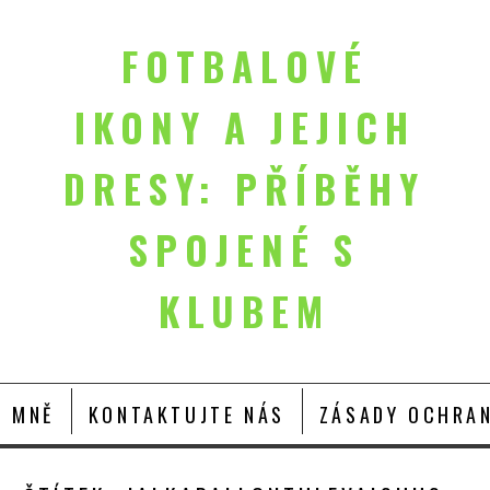
FOTBALOVÉ
IKONY A JEJICH
DRESY: PŘÍBĚHY
SPOJENÉ S
KLUBEM
O MNĚ
KONTAKTUJTE NÁS
ZÁSADY OCHRAN