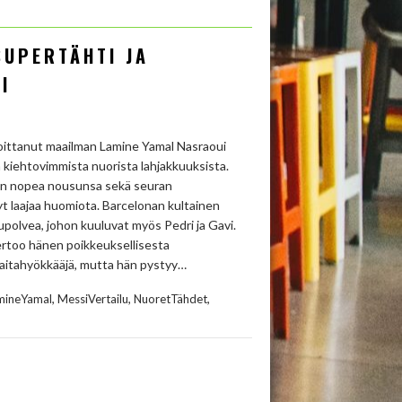
SUPERTÄHTI JA
I
lloittanut maailman Lamine Yamal Nasraoui
 kiehtovimmista nuorista lahjakkuuksista.
nen nopea nousunsa sekä seuran
laajaa huomiota. Barcelonan kultainen
polvea, johon kuuluvat myös Pedri ja Gavi.
ertoo hänen poikkeuksellisesta
laitahyökkääjä, mutta hän pystyy…
,
,
,
mineYamal
MessiVertailu
NuoretTähdet