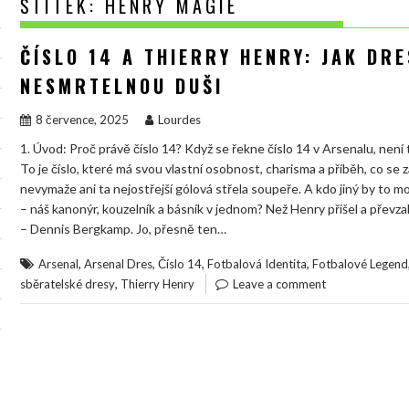
ŠTÍTEK:
HENRY MAGIE
ČÍSLO 14 A THIERRY HENRY: JAK DR
NESMRTELNOU DUŠI
8 července, 2025
Lourdes
1. Úvod: Proč právě číslo 14? Když se řekne číslo 14 v Arsenalu, není
To je číslo, které má svou vlastní osobnost, charisma a příběh, co se 
nevymaže ani ta nejostřejší gólová střela soupeře. A kdo jiný by to 
– náš kanonýr, kouzelník a básník v jednom? Než Henry přišel a převza
– Dennis Bergkamp. Jo, přesně ten…
,
,
,
,
Arsenal
Arsenal Dres
Číslo 14
Fotbalová Identita
Fotbalové Legend
,
sběratelské dresy
Thierry Henry
Leave a comment