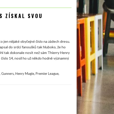
ES ZÍSKAL SVOU
 to jen nějaké obyčejné číslo na zádech dresu.
zapsal do srdcí fanoušků tak hluboko, že ho
mohl tak dokonale nosit než sám Thierry Henry
l číslo 14, nosil ho už někdo hodně významný
,
,
,
,
Gunners
Henry Magie
Premier League