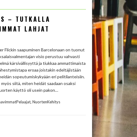
YS – TUTKALLA
IMMAT LAHJAT
eter Flickin saapuminen Barcelonaan on tuonut
salaisvalmentajan visio perustuu vahvasti
lmä kärsivällisyyttä ja tiukkaa ammattimaista
ähestymistapa eroaa joistakin edeltäjistään
heidän sopeutumiskykyään eri pelitilanteisiin.
n myös siitä, miten heidät saadaan osaksi
uorten käyttö oli usein pakon…
,
aavimmatPelaajat
NuortenKehitys