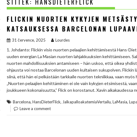
ŠTÍTEK:
HANSDIETERFLICK
FLICKIN NUORTEN KYKYJEN METSÄST
KATSAUKSESSA BARCELONAN LUPAAV
31 července, 2025
Lourdes
1. Johdanto: Flickin visio nuorten pelaajien kehittämisestä Hans-Di
uuden energian La Masian nuorten lahjakkuuksien kehittämiseen. Sak
nuorten mahdollisuuksien antamiseen – hän uskoo, että oikea yhdiste
ohjausta voi nostaa Barcelonan uuden kultaisen sukupolven. Flickin l
siinä, että hän ei pelkästään tarkkaile nuorten tekniikkaa, vaan myös 
„Nuorten pelaajien kehittäminen ei ole vain kykyjen etsimisestä, vaa
joukkueen kokonaisuutta,“ Flick on korostanut. Xavin aikakaudessa n
,
,
,
,
Barcelona
HansDieterFlick
JalkapalloakatemiaVertailu
LaMasia
Lup
Leave a comment