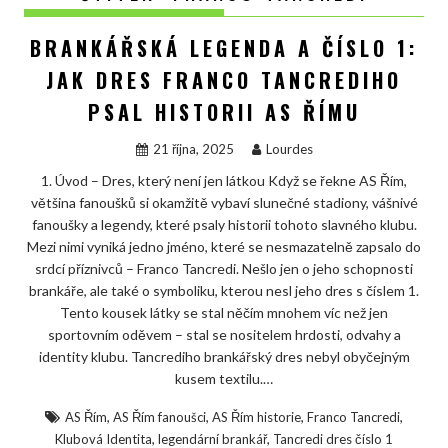
BRANKÁŘSKÁ LEGENDA A ČÍSLO 1:
JAK DRES FRANCO TANCREDIHO
PSAL HISTORII AS ŘÍMU
21 října, 2025
Lourdes
1. Úvod – Dres, který není jen látkou Když se řekne AS Řím,
většina fanoušků si okamžitě vybaví slunečné stadiony, vášnivé
fanoušky a legendy, které psaly historii tohoto slavného klubu.
Mezi nimi vyniká jedno jméno, které se nesmazatelně zapsalo do
srdcí příznivců – Franco Tancredi. Nešlo jen o jeho schopnosti
brankáře, ale také o symboliku, kterou nesl jeho dres s číslem 1.
Tento kousek látky se stal něčím mnohem víc než jen
sportovním oděvem – stal se nositelem hrdosti, odvahy a
identity klubu. Tancrediho brankářský dres nebyl obyčejným
kusem textilu.…
,
,
,
,
AS Řím
AS Řím fanoušci
AS Řím historie
Franco Tancredi
,
,
Klubová Identita
legendární brankář
Tancredi dres číslo 1