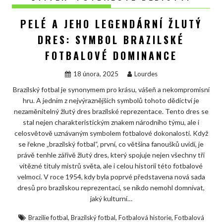
PELÉ A JEHO LEGENDÁRNÍ ŽLUTÝ
DRES: SYMBOL BRAZILSKÉ
FOTBALOVÉ DOMINANCE
18 února, 2025
Lourdes
Brazilský fotbal je synonymem pro krásu, vášeň a nekompromisní
hru. A jedním z nejvýraznějších symbolů tohoto dědictví je
nezaměnitelný žlutý dres brazilské reprezentace. Tento dres se
stal nejen charakteristickým znakem národního týmu, ale i
celosvětově uznávaným symbolem fotbalové dokonalosti. Když
se řekne „brazilský fotbal“, první, co většina fanoušků uvidí, je
právě tenhle zářivě žlutý dres, který spojuje nejen všechny tři
vítězné tituly mistrů světa, ale i celou historii této fotbalové
velmoci. V roce 1954, kdy byla poprvé představena nová sada
dresů pro brazilskou reprezentaci, se nikdo nemohl domnívat,
jaký kulturní…
,
,
,
Brazilie fotbal
Brazilský fotbal
Fotbalová historie
Fotbalová