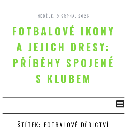
Skip
to
content
NEDĚLE, 9 SRPNA, 2026
FOTBALOVÉ IKONY
A JEJICH DRESY:
PŘÍBĚHY SPOJENÉ
S KLUBEM
ŠTÍTEK:
FOTBALOVÉ DĚDICTVÍ