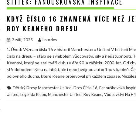
ŠTÍTEK:
FANOUŠKOVSKÁ INSPIRACE
KDYŽ ČÍSLO 16 ZNAMENÁ VÍCE NEŽ J
ROY KEANEHO DRESU
2 září, 2025
Lourdes
1. Úvod: Význam čísla 16 v historii Manchesteru United V historii Ma
číslo na dresu – stalo se symbolem vůdcovství, síly a neústupnosti. 
Keanovi, který se stal tváří klubu v éře 90. a začátku 2000. let. Od chv
středobodem týmu na hřišti, ale i neochvějnou autoritou v kabině. Č
bojovného ducha, které Keane projevoval při každém zápase. Nezálež
,
,
Dětský Dresy Manchester United
Dres Číslo 16
Fanouškovská Inspir
,
,
,
,
United
Legenda Klubu
Manchester United
Roy Keane
Vůdcovství Na Hři