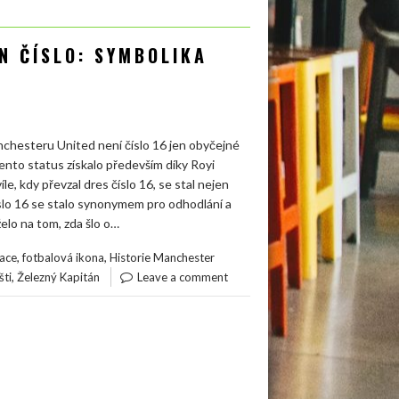
EN ČÍSLO: SYMBOLIKA
nchesteru United není číslo 16 jen obyčejné
Tento status získalo především díky Royi
íle, kdy převzal dres číslo 16, se stal nejen
íslo 16 se stalo synonymem pro odhodlání a
elo na tom, zda šlo o…
,
,
ace
fotbalová ikona
Historie Manchester
,
šti
Železný Kapitán
Leave a comment