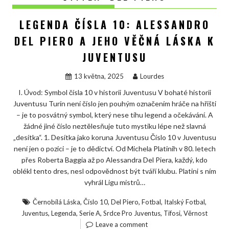
LEGENDA ČÍSLA 10: ALESSANDRO
DEL PIERO A JEHO VĚČNÁ LÁSKA K
JUVENTUSU
13 května, 2025
Lourdes
I. Úvod: Symbol čísla 10 v historii Juventusu V bohaté historii
Juventusu Turín není číslo jen pouhým označením hráče na hřišti
– je to posvátný symbol, který nese tíhu legend a očekávání. A
žádné jiné číslo neztělesňuje tuto mystiku lépe než slavná
„desítka“. 1. Desítka jako koruna Juventusu Číslo 10 v Juventusu
není jen o pozici – je to dědictví. Od Michela Platinih v 80. letech
přes Roberta Baggia až po Alessandra Del Piera, každý, kdo
oblékl tento dres, nesl odpovědnost být tváří klubu. Platini s ním
vyhrál Ligu mistrů…
,
,
,
,
,
Černobílá Láska
Číslo 10
Del Piero
Fotbal
Italský Fotbal
,
,
,
,
,
Juventus
Legenda
Serie A
Srdce Pro Juventus
Tifosi
Věrnost
Leave a comment