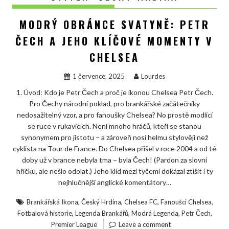
MODRÝ OBRÁNCE SVATYNĚ: PETR
ČECH A JEHO KLÍČOVÉ MOMENTY V
CHELSEA
1 července, 2025
Lourdes
1. Úvod: Kdo je Petr Čech a proč je ikonou Chelsea Petr Čech.
Pro Čechy národní poklad, pro brankářské začátečníky
nedosažitelný vzor, a pro fanoušky Chelsea? No prostě modlící
se ruce v rukavicích. Není mnoho hráčů, kteří se stanou
synonymem pro jistotu – a zároveň nosí helmu stylověji než
cyklista na Tour de France. Do Chelsea přišel v roce 2004 a od té
doby už v brance nebyla tma – byla Čech! (Pardon za slovní
hříčku, ale nešlo odolat.) Jeho klid mezi tyčemi dokázal ztišit i ty
nejhlučnější anglické komentátory…
,
,
,
,
Brankářská Ikona
Český Hrdina
Chelsea FC
Fanoušci Chelsea
,
,
,
,
Fotbalová historie
Legenda Brankářů
Modrá Legenda
Petr Čech
Premier League
Leave a comment