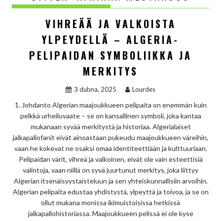
VIHREÄÄ JA VALKOISTA
YLPEYDELLÄ – ALGERIA-
PELIPAIDAN SYMBOLIIKKA JA
MERKITYS
3 dubna, 2025
Lourdes
1. Johdanto Algerian maajoukkueen pelipaita on enemmän kuin
pelkkä urheiluvaate – se on kansallinen symboli, joka kantaa
mukanaan syvää merkitystä ja historiaa. Algerialaiset
jalkapallofanit eivät ainoastaan pukeudu maajoukkueen väreihin,
vaan he kokevat ne osaksi omaa identiteettiään ja kulttuuriaan.
Pelipaidan värit, vihreä ja valkoinen, eivät ole vain esteettisiä
valintoja, vaan niillä on syvä juurtunut merkitys, joka liittyy
Algerian itsenäisyystaisteluun ja sen yhteiskunnallisiin arvoihin.
Algerian pelipaita edustaa yhdistystä, ylpeyttä ja toivoa, ja se on
ollut mukana monissa ikimuistoisissa hetkissä
jalkapallohistoriassa. Maajoukkueen pelissä ei ole kyse