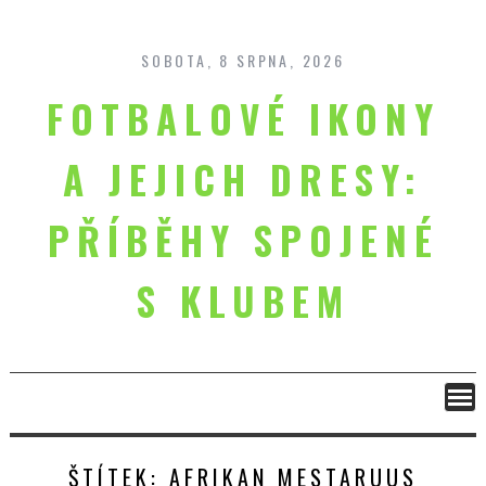
Skip
to
content
SOBOTA, 8 SRPNA, 2026
FOTBALOVÉ IKONY
A JEJICH DRESY:
PŘÍBĚHY SPOJENÉ
S KLUBEM
ŠTÍTEK:
AFRIKAN MESTARUUS