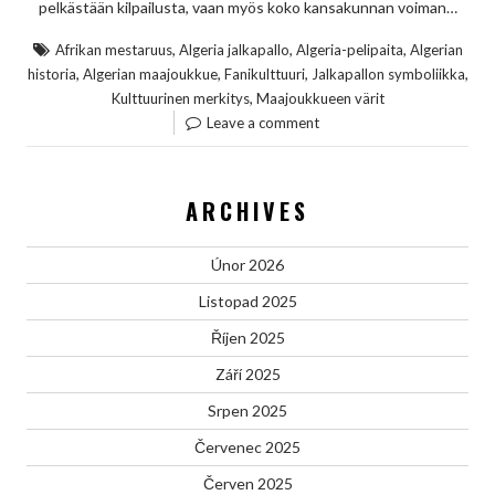
pelkästään kilpailusta, vaan myös koko kansakunnan voiman…
,
,
,
Afrikan mestaruus
Algeria jalkapallo
Algeria-pelipaita
Algerian
,
,
,
,
historia
Algerian maajoukkue
Fanikulttuuri
Jalkapallon symboliikka
,
Kulttuurinen merkitys
Maajoukkueen värit
Leave a comment
ARCHIVES
Únor 2026
Listopad 2025
Říjen 2025
Září 2025
Srpen 2025
Červenec 2025
Červen 2025