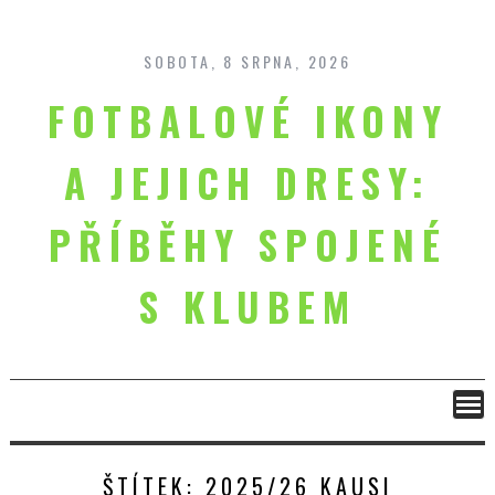
Skip
to
content
SOBOTA, 8 SRPNA, 2026
FOTBALOVÉ IKONY
A JEJICH DRESY:
PŘÍBĚHY SPOJENÉ
S KLUBEM
ŠTÍTEK:
2025/26 KAUSI