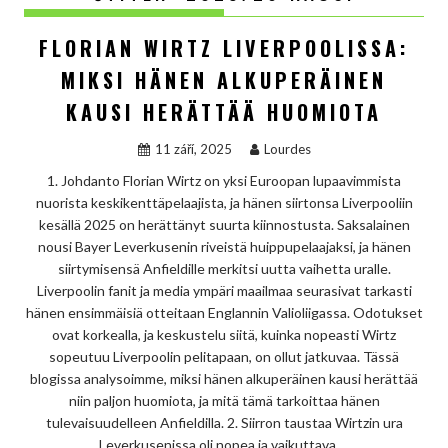
FLORIAN WIRTZ LIVERPOOLISSA:
MIKSI HÄNEN ALKUPERÄINEN
KAUSI HERÄTTÄÄ HUOMIOTA
11 září, 2025
Lourdes
1. Johdanto Florian Wirtz on yksi Euroopan lupaavimmista
nuorista keskikenttäpelaajista, ja hänen siirtonsa Liverpooliin
kesällä 2025 on herättänyt suurta kiinnostusta. Saksalainen
nousi Bayer Leverkusenin riveistä huippupelaajaksi, ja hänen
siirtymisensä Anfieldille merkitsi uutta vaihetta uralle.
Liverpoolin fanit ja media ympäri maailmaa seurasivat tarkasti
hänen ensimmäisiä otteitaan Englannin Valioliigassa. Odotukset
ovat korkealla, ja keskustelu siitä, kuinka nopeasti Wirtz
sopeutuu Liverpoolin pelitapaan, on ollut jatkuvaa. Tässä
blogissa analysoimme, miksi hänen alkuperäinen kausi herättää
niin paljon huomiota, ja mitä tämä tarkoittaa hänen
tulevaisuudelleen Anfieldilla. 2. Siirron taustaa Wirtzin ura
Leverkusenissa oli nopea ja vaikuttava.…